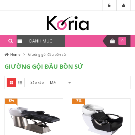
DANH MỤC
0
Home
Giường gội đầu bồn sứ
GIƯỜNG GỘI ĐẦU BỒN SỨ
Sắp xếp
Mới
-8%
-7%