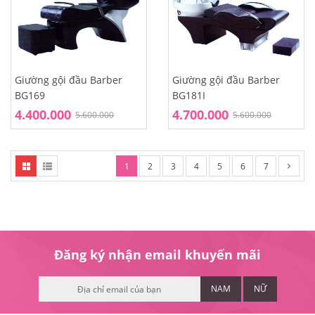
Giường gội đầu Barber
Giường gội đầu Barber
BG169
BG181I
4.400.000
4.700.000
5.600.000
5.600.000
1
2
3
4
5
6
7
Đăng ký nhận email khuyến mãi
NAM
NỮ