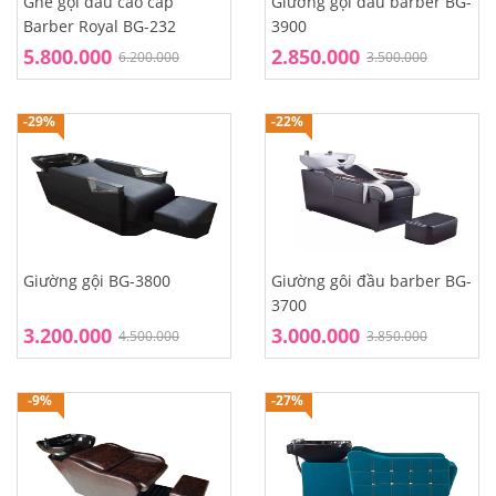
Ghế gội đầu cao cấp
Giường gội đầu barber BG-
Barber Royal BG-232
3900
5.800.000
2.850.000
6.200.000
3.500.000
-29%
-22%
Giường gội BG-3800
Giường gôi đầu barber BG-
3700
3.200.000
3.000.000
4.500.000
3.850.000
-9%
-27%