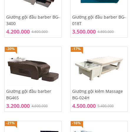
Giường gội đầu barber BG-
Giường gội đầu barber BG-
3400
018T
4.200.000
3.500.000
4.600.000
4.800.000
-30%
-17%
Giường gội đầu barber
Giường gội kiêm Massage
BG46S
BG-024H
3.200.000
4.500.000
4.600.000
5.400.000
-21%
-16%