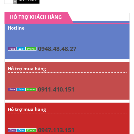
HỖ TRỢ KHÁCH HÀNG
Hotline
0948.48.48.27
Face
Zalo
Phone
Hỗ trợ mua hàng
0911.410.151
Face
Zalo
Phone
Hỗ trợ mua hàng
0947.113.151
Face
Zalo
Phone