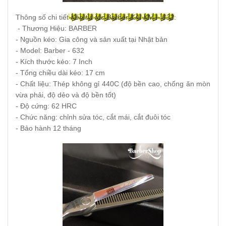
Thông số chi tiết
Kéo tỉa tóc Barber KAI KM – 632
:
- Thương Hiệu: BARBER
- Nguồn kéo: Gia công và sản xuất tại Nhật bản
- Model: Barber - 632
- Kích thước kéo: 7 Inch
- Tổng chiều dài kéo: 17 cm
- Chất liệu: Thép không gỉ 440C (độ bền cao, chống ăn mòn
vừa phải, độ dẻo và độ bền tốt)
- Độ cứng: 62 HRC
- Chức năng: chỉnh sửa tóc, cắt mái, cắt đuôi tóc
- Bảo hành 12 tháng