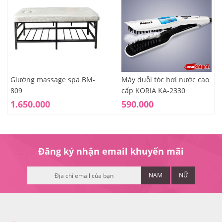
Giường massage spa BM-
Máy duỗi tóc hơi nước cao
809
cấp KORIA KA-2330
1.650.000
590.000
Đăng ký nhận email khuyến mãi
NAM
NỮ