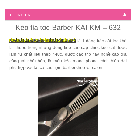
Kéo tỉa tóc Barber Wolf trắng BW-601
THÔNG TIN
320.000
Kéo tỉa tóc Barber KAI KM – 632
Kéo tỉa tóc Barber KAI KM – 632
là 1 dòng kéo cắt tóc khá
lạ, thuộc trong những dòng kéo cao cấp chiếc kéo cắt được
làm từ chất liệu thép 440c, được các thợ tay nghề cao gia
cộng tại nhật bản, là mẫu kéo mang phong cách hiện đại
phù hợp với tất cả các tiệm barbershop và salon.