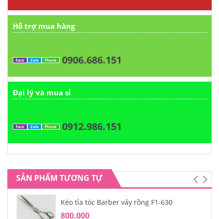
Hỗ trợ mua hàng
0906.686.151
Face
Zalo
Phone
Đại lý và mua sỉ
0912.986.151
Face
Zalo
Phone
SẢN PHẨM TƯƠNG TỰ
Kéo tỉa tóc Barber vảy rồng F1-630
800.000