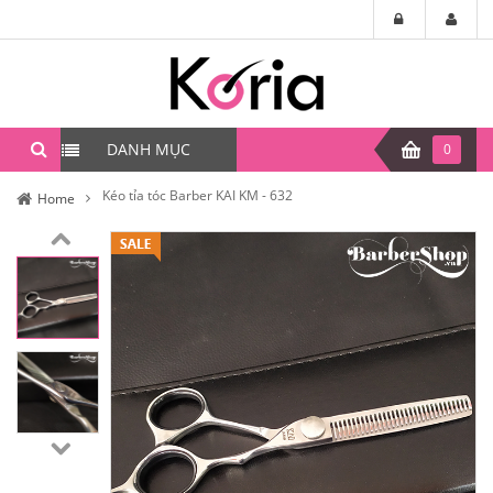
DANH MỤC
0
Kéo tỉa tóc Barber KAI KM - 632
Home