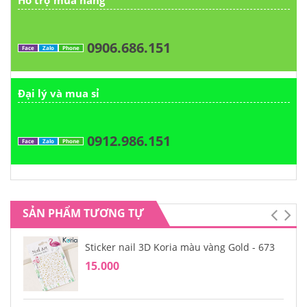
Hỗ trợ mua hàng
0906.686.151
Face
Zalo
Phone
Đại lý và mua sỉ
0912.986.151
Face
Zalo
Phone
SẢN PHẨM TƯƠNG TỰ
Sticker nail 3D Koria màu vàng Gold - 673
15.000