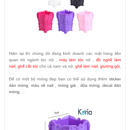
Hiện tại thì chúng tôi đang kinh doanh các mặt hàng liên
quan tới ngành tóc nữ ,
máy làm tóc
nữ ,
đồ nghề làm
nail
,
ghế cắt tóc
cho cả nam và nữ,
ghế làm nail
,
giường gội
,
.....
Để có một bộ móng đẹp bạn có thể sử dụng thêm
sticker
dán móng
,
màu vẽ nail
,
móng giả
,
dũa móng
,
decal dán
móng
, ...