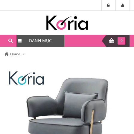
DANH MỤC
0
Home