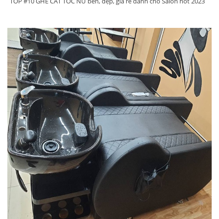
TOP #10 GHẾ CẮT TÓC NỮ bền, đẹp, giá rẻ dành cho Salon hot 2023