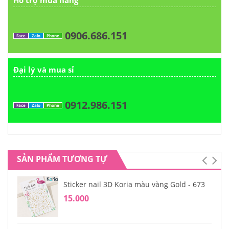
Hỗ trợ mua hàng
0906.686.151
Face
Zalo
Phone
Đại lý và mua sỉ
0912.986.151
Face
Zalo
Phone
SẢN PHẨM TƯƠNG TỰ
Sticker nail 3D Koria màu vàng Gold - 673
15.000