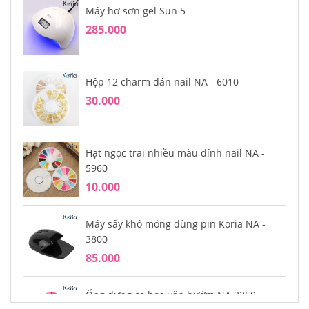
Máy hơ sơn gel Sun 5
285.000
Hộp 12 charm dán nail NA - 6010
30.000
Hạt ngọc trai nhiều màu đính nail NA -
5960
10.000
Máy sấy khô móng dùng pin Koria NA -
3800
85.000
Ống đựng cọ hoa văn bướm NA 3250