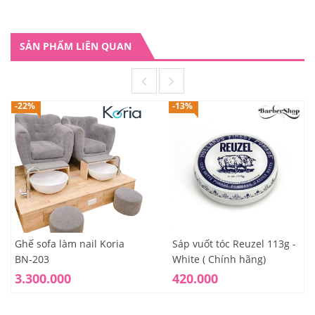
SẢN PHẨM LIÊN QUAN
-22%
-13%
Ghế sofa làm nail Koria
Sáp vuốt tóc Reuzel 113g -
BN-203
White ( Chính hãng)
3.300.000
420.000