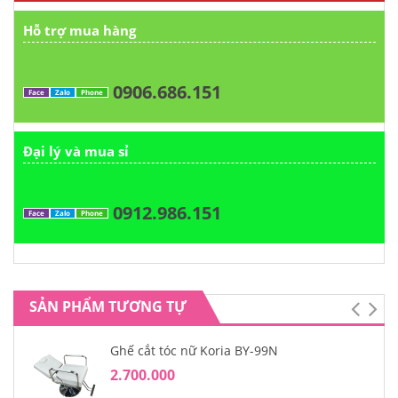
Hỗ trợ mua hàng
0906.686.151
Face
Zalo
Phone
Đại lý và mua sỉ
0912.986.151
Face
Zalo
Phone
SẢN PHẨM TƯƠNG TỰ
Ghế cắt tóc nữ Koria BY-99N
2.700.000