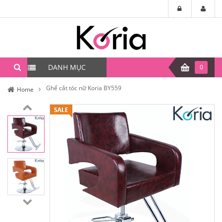
DANH MỤC
0
Ghế cắt tóc nữ Koria BY559
Home