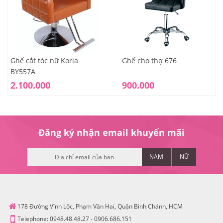
Ghế cắt tóc nữ Koria
Ghế cho thợ 676
BY557A
2.100.000
900.000
Đăng ký nhận email khuyến mãi
NAM
NỮ
178 Đường Vĩnh Lộc, Phạm Văn Hai, Quận Bình Chánh, HCM
Telephone:
0948.48.48.27
-
0906.686.151