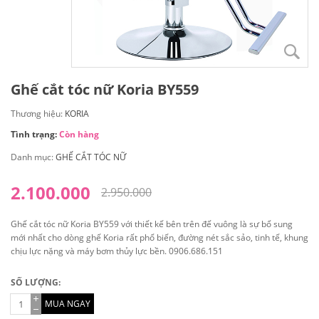
Ghế cắt tóc nữ Koria BY559
Thương hiệu:
KORIA
Tình trạng:
Còn hàng
Danh mục:
GHẾ CẮT TÓC NỮ
2.100.000
2.950.000
Ghế cắt tóc nữ Koria BY559 với thiết kế bên trên đế vuông là sự bổ sung
mới nhất cho dòng ghế Koria rất phổ biến, đường nét sắc sảo, tinh tế, khung
chịu lực nặng và máy bơm thủy lực bền. 0906.686.151
SỐ LƯỢNG:
MUA NGAY