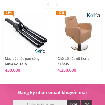
-28%
-17%
Máy dập tóc gợn sóng
Ghế cắt tóc nữ Koria
Koria KA-1315
BY584S
430.000
4.250.000
Đăng ký nhận email khuyến mãi
NAM
NỮ