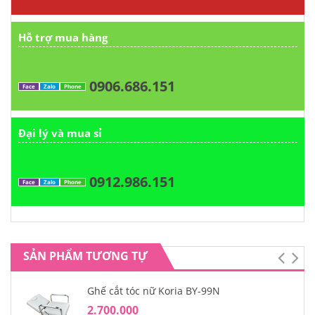
Hỗ trợ mua hàng
0906.686.151
Face
Zalo
Phone
Đại lý và mua sỉ
0912.986.151
Face
Zalo
Phone
SẢN PHẨM TƯƠNG TỰ
Ghế cắt tóc nữ Koria BY-99N
2.700.000