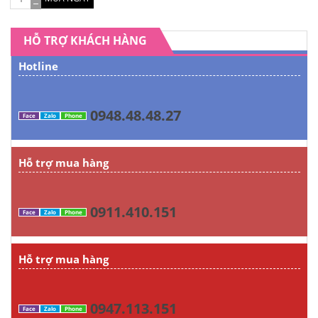
HỖ TRỢ KHÁCH HÀNG
Hotline
0948.48.48.27
Face
Zalo
Phone
Hỗ trợ mua hàng
0911.410.151
Face
Zalo
Phone
Hỗ trợ mua hàng
0947.113.151
Face
Zalo
Phone