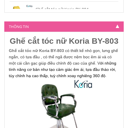
Ghế cắt tóc nữ Koria BY-804
4.500.000
THÔNG TIN
Ghế cắt tóc nữ Koria BY-803
Ghế cắt tóc nữ Koria BY-803
có thiết kế nhỏ gọn, lưng ghế
ngắn, có tựa đầu , có thể ngã được nệm bọc êm ái và có
một cái cần gạc giúp điều chỉnh độ cao của ghế.
V
ới những
tính năng cơ bản như tạo cảm giác êm ái, tựa đầu tháo rời,
tùy chỉnh hạ cao thấp, tuỳ chỉnh xoay nghiêng 360 độ
.