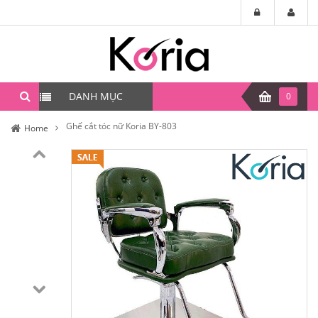
DANH MỤC
0
Ghế cắt tóc nữ Koria BY-803
Home