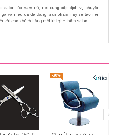
c salon tóc nam nữ, nơi cung cấp dịch vụ chuyên
g ngã và màu da đa dạng, sản phẩm này sẽ tạo nên
uyệt vời cho khách hàng mỗi khi ghé thăm salon.
-30%
--4%
 tóc Barber WOLF
Ghế cắt tóc nữ Koria
Giường