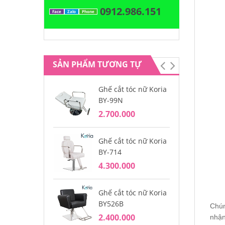
0912.986.151
Face
Zalo
Phone
SẢN PHẨM TƯƠNG TỰ
Ghế cắt tóc nữ Koria
Gh
BY-99N
ng
2.700.000
3.
Ghế cắt tóc nữ Koria
Gh
BY-714
BY
4.300.000
2.
Ghế cắt tóc nữ Koria
Gh
BY526B
BY
Chún
2.400.000
4.
nhận