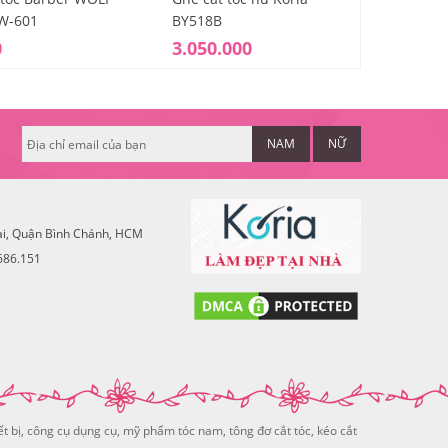
BW-601
BY518B
0
3.050.000
5.000
NAM
NỮ
ai, Quận Bình Chánh, HCM
686.151
ết bị, công cụ dụng cụ, mỹ phẩm tóc nam, tông đơ cắt tóc, kéo cắt