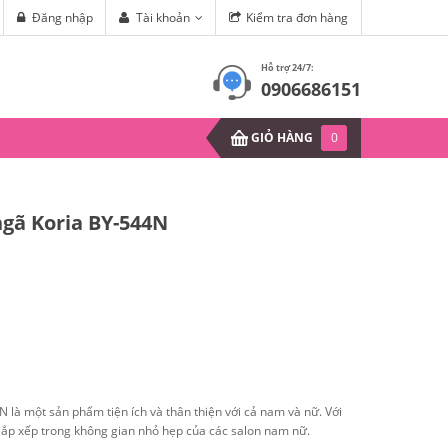
 Xoăn Lọn (Phần 1)
Đăng nhập
Tài khoản
Kiểm tra đơn hàng
Mùa hè sắp đến, làm sao để hết 
Hỗ trợ 24/7:
0906686151
GIỎ HÀNG
0
ngã Koria BY-544N
 là một sản phẩm tiện ích và thân thiện với cả nam và nữ. Với
 sắp xếp trong không gian nhỏ hẹp của các salon nam nữ.