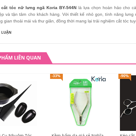
 cắt tóc nữ lưng ngã Koria BY-544N
là lựa chọn hoàn hảo cho cá
ế cắt tóc nữ Koria
ệp và tận tâm cho khách hàng. Với thiết kế nhỏ gọn, tính năng lưn
-716
g gian thoải mái và thư giãn, đồng thời mang lại trải nghiệm cắt tóc t
800.000
H LUẬN
ế cắt tóc nữ Koria
520V
PHẨM LIÊN QUAN
900.000
ế cắt tóc nữ Koria
-33%
-90%
-708
300.000
g Cụ Nhuộm Tóc
Kềm bấm da giá rẻ Nghĩa
Kéo cắt