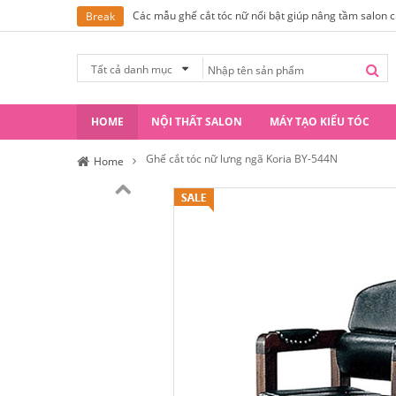
Các mẫu ghế cắt tóc nữ nổi bật giúp nâng tầm salon 
Break
Tất cả danh mục
HOME
NỘI THẤT SALON
MÁY TẠO KIỂU TÓC
Ghế cắt tóc nữ lưng ngã Koria BY-544N
Home