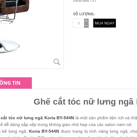
0906.686.151
SỐ LƯỢNG:
MUA NGAY
ÔNG TIN
Ghế cắt tóc nữ lưng ngã
cắt tóc nữ lưng ngã Koria BY-544N
là một sản phẩm tiện ích và thâ
hể dễ dàng sắp xếp trong không gian nhỏ hẹp của các salon nam nữ.
t kế lưng ngã:
Koria BY-544N
được trang bị tính năng lưng ngã, ch