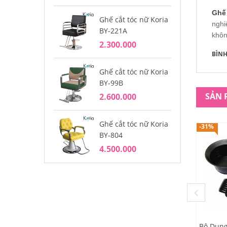
Ghế
Ghế cắt tóc nữ Koria
Gh
nghi
BY-221A
BY
khôn
2.300.000
2.
BÌN
Ghế cắt tóc nữ Koria
Gh
BY-99B
BY
SẢN 
2.600.000
1.
Ghế cắt tóc nữ Koria
Gh
-31%
BY-804
BY
4.500.000
4.
Bộ Dụn