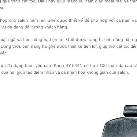
g quá trình cắt tóc. Điều này giúp mang lại cảm giác thoải mái và th
 vụ.
hợp cho salon nam nữ: Ghế được thiết kế để phù hợp với cả nam và n
 vụ đa dạng đối tượng khách hàng.
bật ngã và ben nâng hạ tiện lợi: Ghế được trang bị tính năng bật n
 Đồng thời, ben nâng hạ ghế được thiết kế tiện lợi, giúp thợ cắt tóc đi
việc.
da đa dạng theo yêu cầu: Koria BY-544N có hơn 100 màu da cao cấ
 của họ, giúp tạo điểm nhấn và cá nhân hóa không gian của salon.