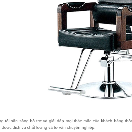
ế cắt tóc nữ lưng
ã Koria BY-544N
200.000
ế cắt tóc nữ Koria
569C
300.000
ế cắt tóc nữ Koria
-803
g tôi sẵn sàng hỗ trợ và giải đáp mọi thắc mắc của khách hàng th
350.000
 được dịch vụ chất lượng và tư vấn chuyên nghiệp.