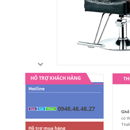
HỖ TRỢ KHÁCH HÀNG
TH
Hotline
0948.48.48.27
Face
Zalo
Phone
Ghế 
có t
Thiế
Hỗ trợ mua hàng