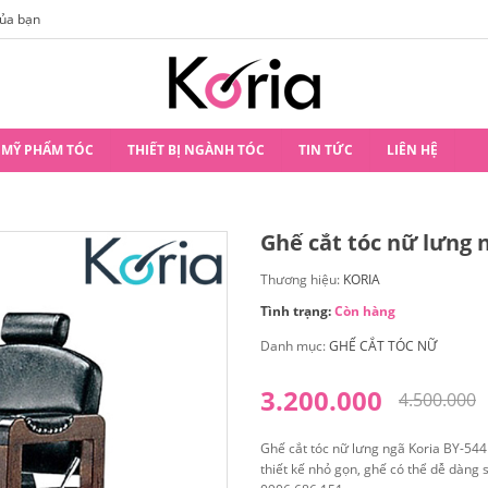
của bạn
Hướng Dẫn Tất Tần Tật Về Những Kiểu Tóc
MỸ PHẨM TÓC
THIẾT BỊ NGÀNH TÓC
TIN TỨC
LIÊN HỆ
Ghế cắt tóc nữ lưng 
Thương hiệu:
KORIA
Tình trạng:
Còn hàng
Danh mục:
GHẾ CẮT TÓC NỮ
3.200.000
4.500.000
Ghế cắt tóc nữ lưng ngã Koria BY-544N
thiết kế nhỏ gọn, ghế có thể dễ dàng