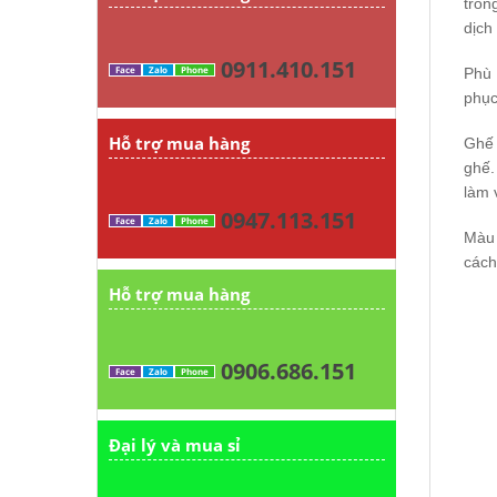
tron
dịch
0911.410.151
Face
Zalo
Phone
Phù 
phục
Hỗ trợ mua hàng
Ghế 
ghế.
làm 
0947.113.151
Face
Zalo
Phone
Màu 
cách
Hỗ trợ mua hàng
0906.686.151
Face
Zalo
Phone
Đại lý và mua sỉ