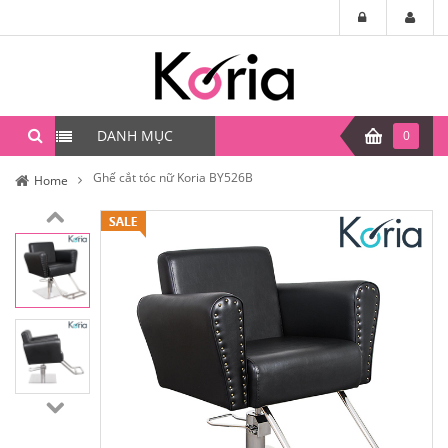
DANH MỤC
0
Ghế cắt tóc nữ Koria BY526B
Home