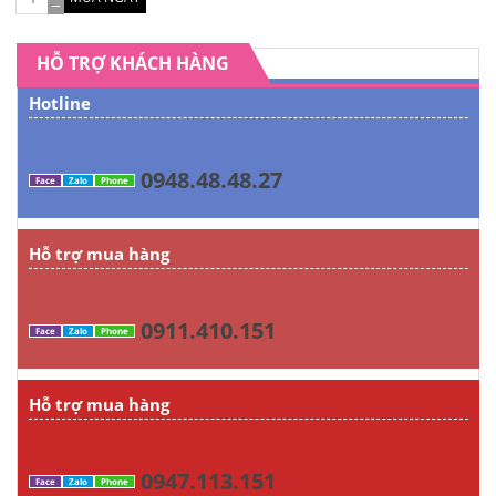
HỖ TRỢ KHÁCH HÀNG
Hotline
0948.48.48.27
Face
Zalo
Phone
Hỗ trợ mua hàng
0911.410.151
Face
Zalo
Phone
Hỗ trợ mua hàng
0947.113.151
Face
Zalo
Phone