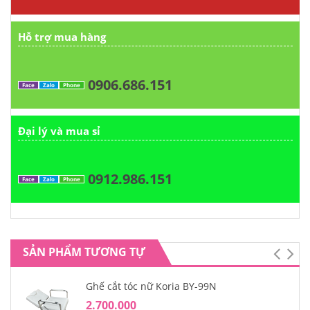
Hỗ trợ mua hàng
0906.686.151
Face
Zalo
Phone
Đại lý và mua sỉ
0912.986.151
Face
Zalo
Phone
SẢN PHẨM TƯƠNG TỰ
Ghế cắt tóc nữ Koria BY-99N
2.700.000