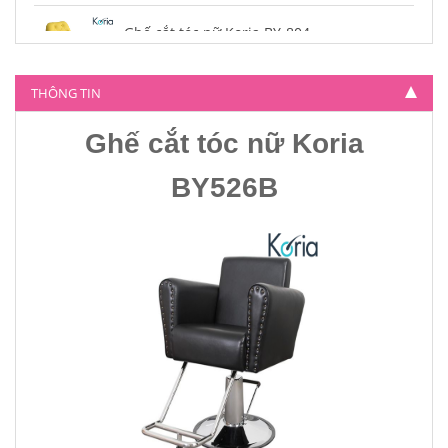
Ghế cắt tóc nữ Koria BY-804
4.500.000
THÔNG TIN
Ghế cắt tóc nữ Koria
BY526B