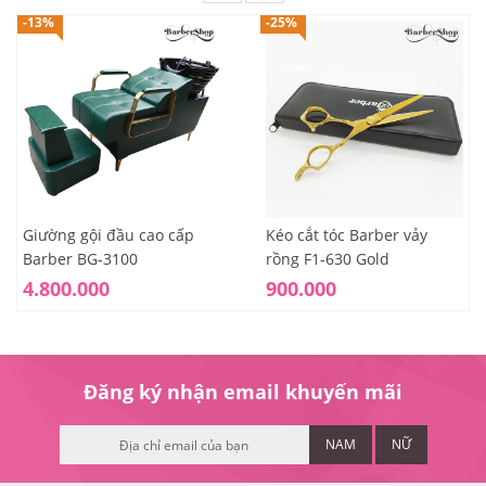
-13%
-25%
Giường gội đầu cao cấp
Kéo cắt tóc Barber vảy
Barber BG-3100
rồng F1-630 Gold
4.800.000
900.000
Đăng ký nhận email khuyến mãi
NAM
NỮ