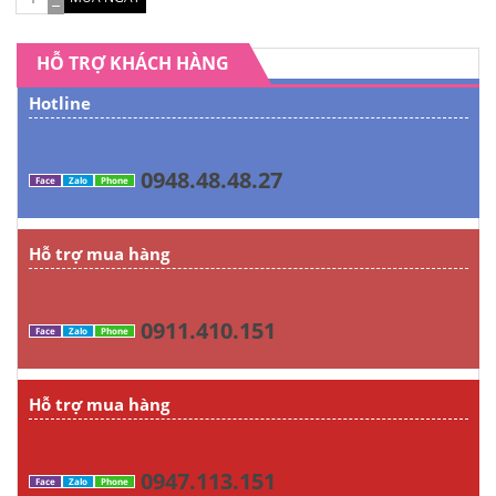
HỖ TRỢ KHÁCH HÀNG
Hotline
0948.48.48.27
Face
Zalo
Phone
Hỗ trợ mua hàng
0911.410.151
Face
Zalo
Phone
Hỗ trợ mua hàng
0947.113.151
Face
Zalo
Phone