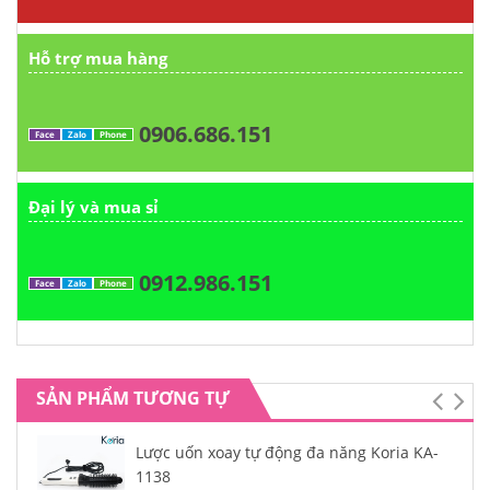
Hỗ trợ mua hàng
0906.686.151
Face
Zalo
Phone
Đại lý và mua sỉ
0912.986.151
Face
Zalo
Phone
SẢN PHẨM TƯƠNG TỰ
Lược uốn xoay tự động đa năng Koria KA-
1138