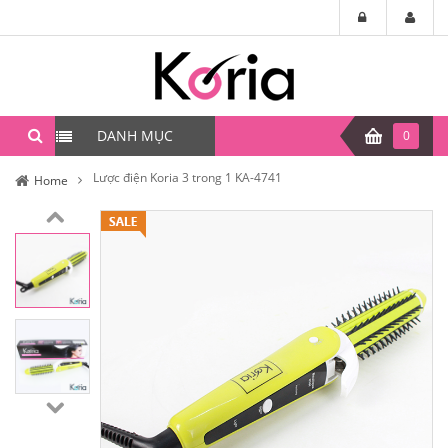
DANH MỤC
0
Lược điện Koria 3 trong 1 KA-4741
Home