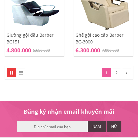
Giường gội đầu Barber
Ghế gội cao cấp Barber
BG151
BG-3000
4.800.000
6.300.000
5.650.000
7.000.000
1
2
Đăng ký nhận email khuyến mãi
NAM
NỮ