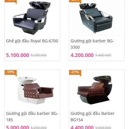
Ghế gội đầu Royal BG-6700
Giường gội barber BG-
3300
5.100.000
4.200.000
6.200.000
5.400.000
-19%
-21%
Giường gội đầu barber BG-
Giường gội đầu Barber
185
BG154
5.000.000
4.400.000
6.200.000
5.600.000