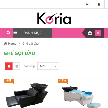
DANH MỤC
0
Home
Ghế gội đầu
GHẾ GỘI ĐẦU
Sắp xếp
Mới
-6%
-17%