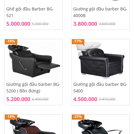
Ghế gội đầu Barber BG-
Giường gội đầu barber BG-
521
4000B
5.000.000
3.800.000
5.300.000
4.600.000
-19%
-17%
Giường gội đầu barber BG-
Giường gội đầu barber BG-
5200 ( Bồn đứng)
5400
5.200.000
4.500.000
6.400.000
5.410.000
-14%
-25%