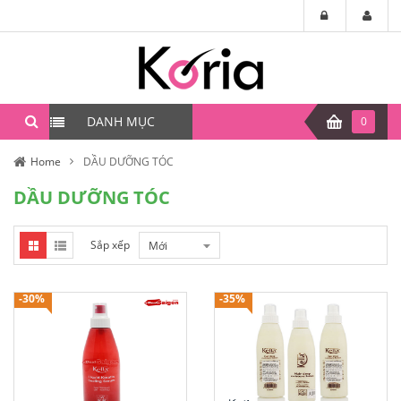
DANH MỤC
0
Home
DẦU DƯỠNG TÓC
DẦU DƯỠNG TÓC
Sắp xếp
Mới
-30%
-35%