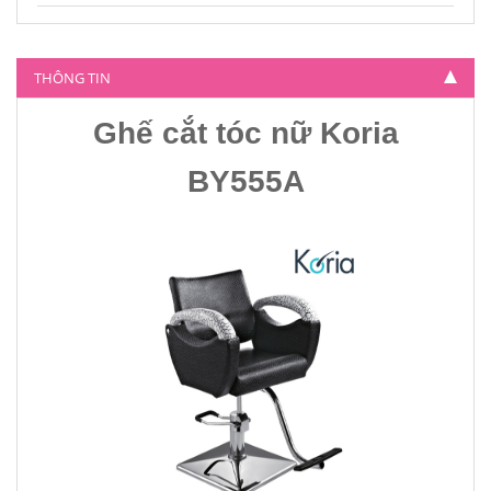
Ghế cắt tóc nữ Koria BY-804
4.500.000
THÔNG TIN
Ghế cắt tóc nữ Koria
BY555A