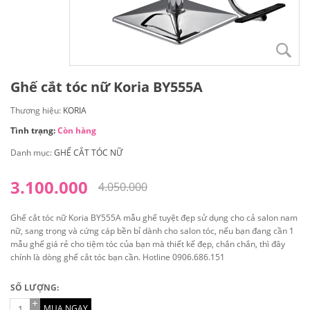
Ghế cắt tóc nữ Koria BY555A
Thương hiệu:
KORIA
Tình trạng:
Còn hàng
Danh mục:
GHẾ CẮT TÓC NỮ
3.100.000
4.050.000
Ghế cắt tóc nữ Koria BY555A mẫu ghế tuyệt đẹp sử dụng cho cả salon nam
nữ, sang trọng và cứng cáp bền bỉ dành cho salon tóc, nếu bạn đang cần 1
mẫu ghế giá rẻ cho tiệm tóc của bạn mà thiết kế đẹp, chắn chắn, thì đây
chính là dòng ghế cắt tóc bạn cần. Hotline 0906.686.151
SỐ LƯỢNG:
MUA NGAY