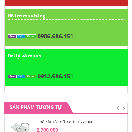
Hỗ trợ mua hàng
0906.686.151
Face
Zalo
Phone
Đại lý và mua sỉ
0912.986.151
Face
Zalo
Phone
SẢN PHẨM TƯƠNG TỰ
Ghế cắt tóc nữ Koria BY-99N
2.700.000