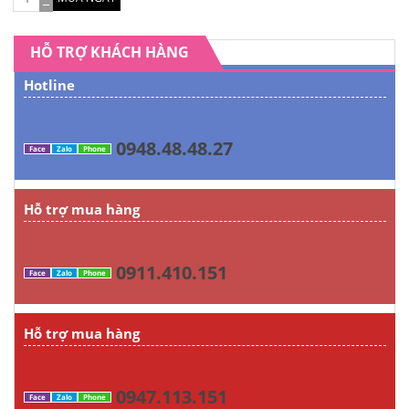
HỖ TRỢ KHÁCH HÀNG
Hotline
0948.48.48.27
Face
Zalo
Phone
Hỗ trợ mua hàng
0911.410.151
Face
Zalo
Phone
Hỗ trợ mua hàng
0947.113.151
Face
Zalo
Phone