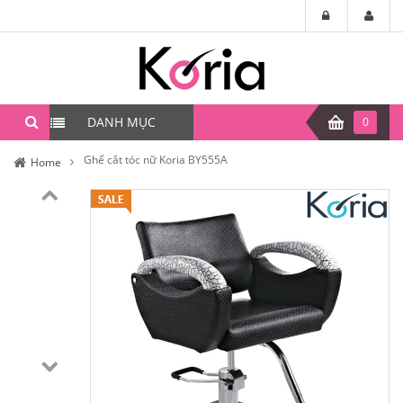
DANH MỤC
0
Ghế cắt tóc nữ Koria BY555A
Home