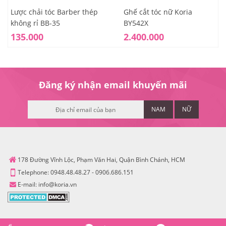
Lược chải tóc Barber thép
Ghế cắt tóc nữ Koria
không rỉ BB-35
BY542X
135.000
2.400.000
Đăng ký nhận email khuyến mãi
NAM
NỮ
178 Đường Vĩnh Lộc, Phạm Văn Hai, Quận Bình Chánh, HCM
Telephone:
0948.48.48.27
-
0906.686.151
E-mail:
info@koria.vn