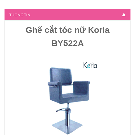
Ghế cắt tóc nữ Koria BY-804
THÔNG TIN
4.500.000
Ghế cắt tóc nữ Koria
BY522A