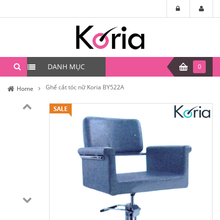
DANH MỤC
0
Ghế cắt tóc nữ Koria BY522A
Home