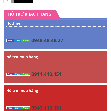
HỖ TRỢ KHÁCH HÀNG
Hotline
0948.48.48.27
Face
Zalo
Phone
Hỗ trợ mua hàng
0911.410.151
Face
Zalo
Phone
Hỗ trợ mua hàng
0947.113.151
Face
Zalo
Phone