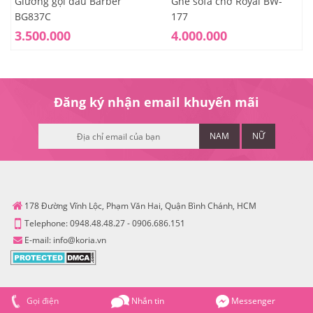
Giường gội đầu Barber
Ghế sofa chờ Royal BW-
BG837C
177
3.500.000
4.000.000
Đăng ký nhận email khuyến mãi
NAM
NỮ
178 Đường Vĩnh Lộc, Phạm Văn Hai, Quận Bình Chánh, HCM
Telephone:
0948.48.48.27
-
0906.686.151
E-mail:
info@koria.vn
Gọi điện
Nhắn tin
Messenger