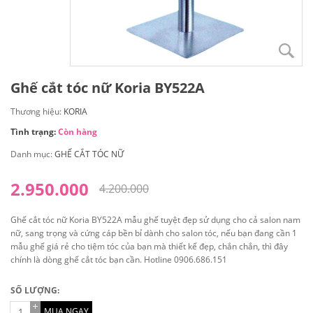
Ghế cắt tóc nữ Koria BY522A
Thương hiệu:
KORIA
Tình trạng:
Còn hàng
Danh mục:
GHẾ CẮT TÓC NỮ
2.950.000
4.200.000
Ghế cắt tóc nữ Koria BY522A mẫu ghế tuyệt đẹp sử dụng cho cả salon nam
nữ, sang trọng và cứng cáp bền bỉ dành cho salon tóc, nếu bạn đang cần 1
mẫu ghế giá rẻ cho tiệm tóc của bạn mà thiết kế đẹp, chắn chắn, thì đây
chính là dòng ghế cắt tóc bạn cần. Hotline 0906.686.151
SỐ LƯỢNG:
MUA NGAY