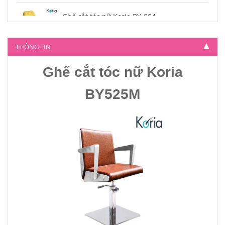
Ghế cắt tóc nữ Koria BY-804
4.500.000
THÔNG TIN
Ghế cắt tóc nữ Koria
BY525M