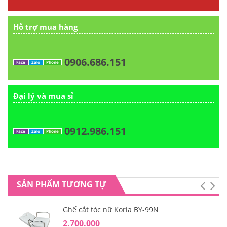
Hỗ trợ mua hàng
0906.686.151
Face
Zalo
Phone
Đại lý và mua sỉ
0912.986.151
Face
Zalo
Phone
SẢN PHẨM TƯƠNG TỰ
Ghế cắt tóc nữ Koria BY-99N
2.700.000