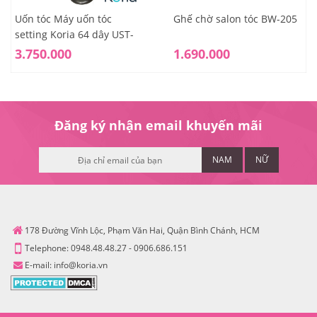
Uốn tóc Máy uốn tóc
Ghế chờ salon tóc BW-205
setting Koria 64 dây UST-
D6410
3.750.000
1.690.000
Đăng ký nhận email khuyến mãi
NAM
NỮ
178 Đường Vĩnh Lộc, Phạm Văn Hai, Quận Bình Chánh, HCM
Telephone:
0948.48.48.27
-
0906.686.151
E-mail:
info@koria.vn