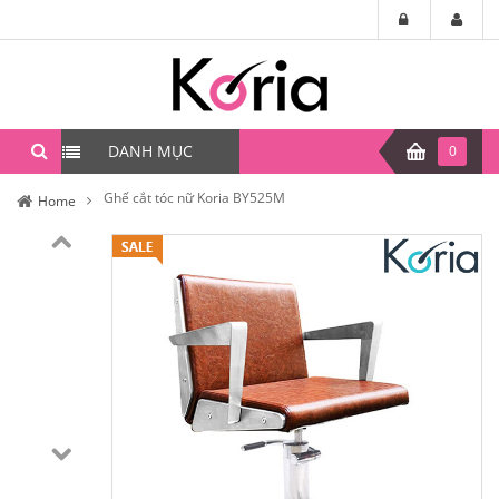
DANH MỤC
0
Ghế cắt tóc nữ Koria BY525M
Home