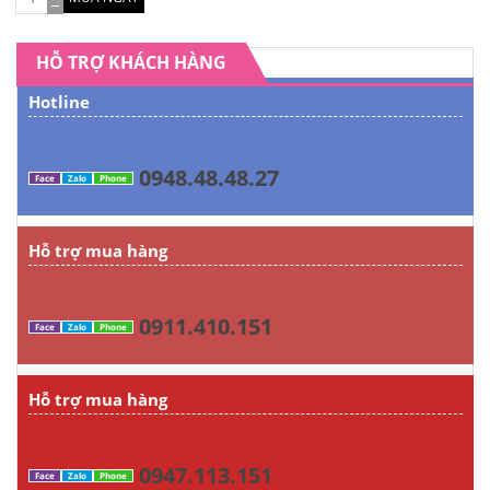
HỖ TRỢ KHÁCH HÀNG
Hotline
0948.48.48.27
Face
Zalo
Phone
Hỗ trợ mua hàng
0911.410.151
Face
Zalo
Phone
Hỗ trợ mua hàng
0947.113.151
Face
Zalo
Phone