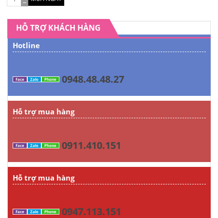
HỖ TRỢ KHÁCH HÀNG
Hotline
0948.48.48.27
Face
Zalo
Phone
Hỗ trợ mua hàng
0911.410.151
Face
Zalo
Phone
Hỗ trợ mua hàng
0947.113.151
Face
Zalo
Phone