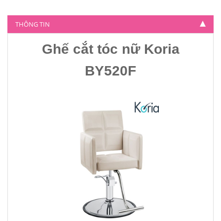
Ghế cắt tóc nữ Koria BY-804
THÔNG TIN
4.500.000
Ghế cắt tóc nữ Koria
BY520F