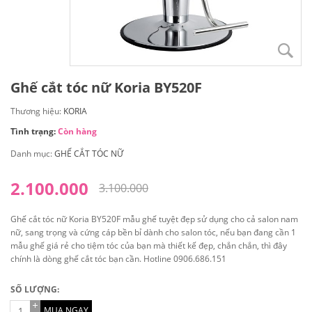
Ghế cắt tóc nữ Koria BY520F
Thương hiệu:
KORIA
Tình trạng:
Còn hàng
Danh mục:
GHẾ CẮT TÓC NỮ
2.100.000
3.100.000
Ghế cắt tóc nữ Koria BY520F mẫu ghế tuyệt đẹp sử dụng cho cả salon nam
nữ, sang trọng và cứng cáp bền bỉ dành cho salon tóc, nếu bạn đang cần 1
mẫu ghế giá rẻ cho tiệm tóc của bạn mà thiết kế đẹp, chắn chắn, thì đây
chính là dòng ghế cắt tóc bạn cần. Hotline 0906.686.151
SỐ LƯỢNG:
MUA NGAY