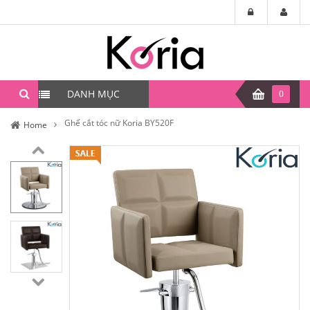
DANH MỤC
0
Ghế cắt tóc nữ Koria BY520F
Home