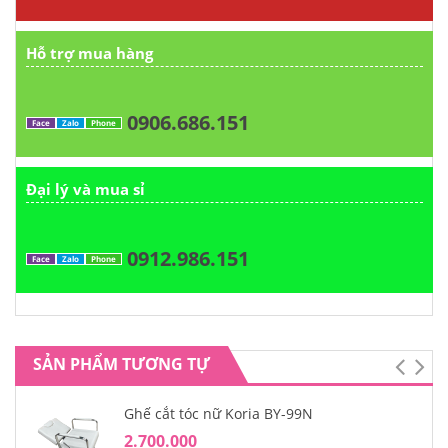
Hỗ trợ mua hàng
0906.686.151
Face
Zalo
Phone
Đại lý và mua sỉ
0912.986.151
Face
Zalo
Phone
SẢN PHẨM TƯƠNG TỰ
Ghế cắt tóc nữ Koria BY-99N
2.700.000