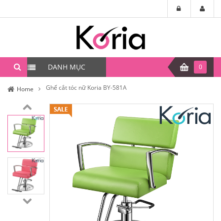
DANH MỤC
0
Ghế cắt tóc nữ Koria BY-581A
Home