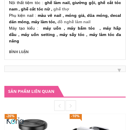
Nội thất tiệm tóc :
ghế làm nail
,
giường gội
,
ghế cắt tóc
nam
,
ghế cắt tóc nữ
,
ghế thợ
Phụ kiện nail :
màu vẽ nail
,
móng giả
,
dũa móng
,
decal
dán móng
,
máy làm tóc
,
đồ nghề làm nail
Máy tạo kiểu :
m
áy uốn
,
máy bấm tóc
,
máy hấp
dầu
,
máy uốn setting
,
máy sấy tóc
,
máy làm tóc đa
năng
BÌNH LUẬN
SẢN PHẨM LIÊN QUAN
-26%
-10%