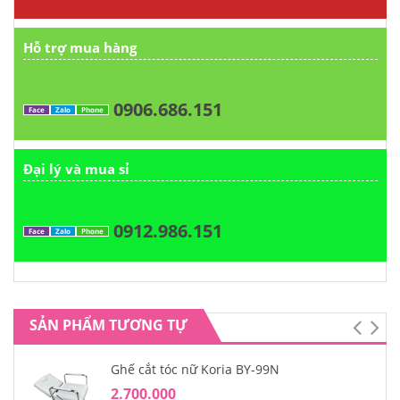
Hỗ trợ mua hàng
0906.686.151
Face
Zalo
Phone
Đại lý và mua sỉ
0912.986.151
Face
Zalo
Phone
SẢN PHẨM TƯƠNG TỰ
Ghế cắt tóc nữ Koria BY-99N
2.700.000