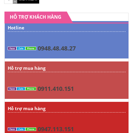
HỖ TRỢ KHÁCH HÀNG
Hotline
0948.48.48.27
Face
Zalo
Phone
Hỗ trợ mua hàng
0911.410.151
Face
Zalo
Phone
Hỗ trợ mua hàng
0947.113.151
Face
Zalo
Phone