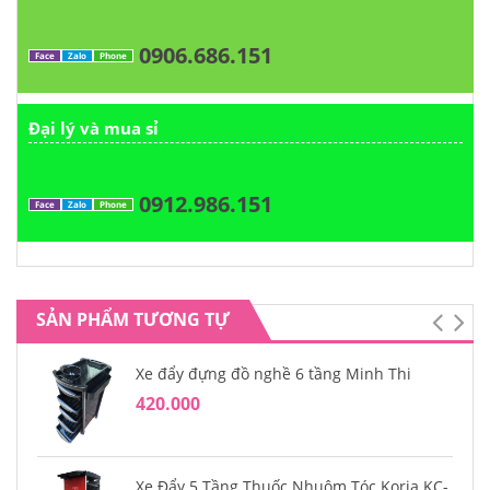
0906.686.151
Face
Zalo
Phone
Đại lý và mua sỉ
0912.986.151
Face
Zalo
Phone
SẢN PHẨM TƯƠNG TỰ
Xe đẩy đựng đồ nghề 6 tầng Minh Thi
420.000
Xe Đẩy 5 Tầng Thuốc Nhuộm Tóc Koria KC-