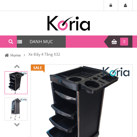
DANH MỤC
0
Xe Đẩy 4 Tầng X32
Home