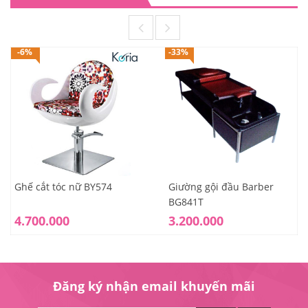
-6%
-33%
Ghế cắt tóc nữ BY574
Giường gội đầu Barber
BG841T
4.700.000
3.200.000
Đăng ký nhận email khuyến mãi