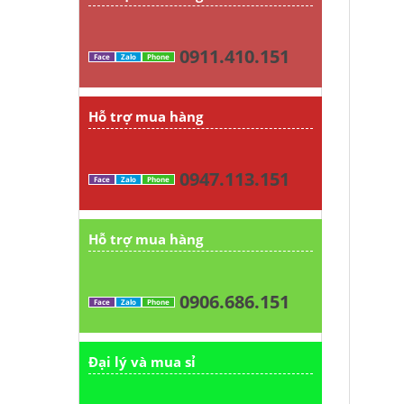
0911.410.151
Face
Zalo
Phone
Hỗ trợ mua hàng
0947.113.151
Face
Zalo
Phone
Hỗ trợ mua hàng
0906.686.151
Face
Zalo
Phone
Đại lý và mua sỉ