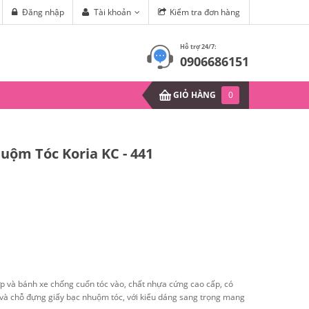
u?
Đăng nhập
Tài khoản
Kiểm tra đơn hàng
6 kiểu tóc phù hợp với khuôn mặ
Hỗ trợ 24/7:
0906686151
GIỎ HÀNG
0
uộm Tóc Koria KC - 441
ợp và bánh xe chống cuốn tóc vào, chất nhựa cứng cao cấp, có
và chỗ đựng giấy bạc nhuộm tóc, với kiểu dáng sang trọng mang