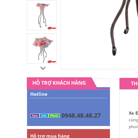
HỖ TRỢ KHÁCH HÀNG
TH
Hotline
Xe 
0948.48.48.27
Face
Zalo
Phone
cứng
phon
Hỗ trợ mua hàng