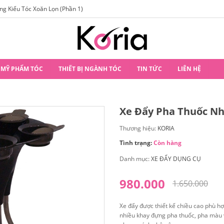
(Phần 1)
Mùa hè sắp đến, làm sao để hết tóc bết dầ
MỸ PHẨM TÓC
THIẾT BỊ NGÀNH TÓC
TIN TỨC
LIÊN HỆ
Xe Đẩy Pha Thuốc Nh
Thương hiệu:
KORIA
Tình trạng:
Còn hàng
Danh mục:
XE ĐẨY DỤNG CỤ
980.000
1.650.000
Xe đẩy được thiết kế chiều cao phù h
nhiều khay đựng pha thuốc, pha màu 