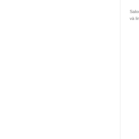
Salo
và l