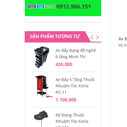
0912.986.151
Face
Zalo
Phone
SẢN PHẨM TƯƠNG TỰ
Xe 
thị 
Xe đẩy đựng đồ nghề
Xe
6 tầng Minh Thi
Ko
420.000
2.
Xe Đẩy 5 Tầng Thuốc
Xe
Nhuộm Tóc Koria
Na
KC-11
1.
1.100.000
Xe
Kệ Đựng Thuốc
65
Nhuộm Tóc Koria