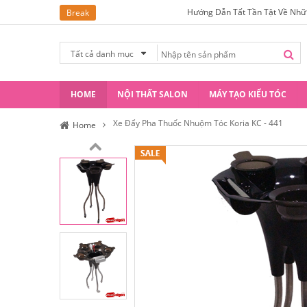
Hướng Dẫn Tất Tần Tật Về Những Kiểu Tóc Xoăn Lọn 
Break
Tất cả danh mục
HOME
NỘI THẤT SALON
MÁY TẠO KIỂU TÓC
Xe Đẩy Pha Thuốc Nhuộm Tóc Koria KC - 441
Home