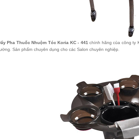
Đẩy Pha Thuốc Nhuộm Tóc Koria KC - 441
chính hãng của công ty K
trường. Sản phẩm chuyên dụng cho các Salon chuyên nghiệp.
 Đẩy Đồ Nghề
ria KC-5610
150.000
 Đẩy Kiêm Ghế
il Koria KC-32
050.000
 Đẩy 4 Tầng X32
0.000