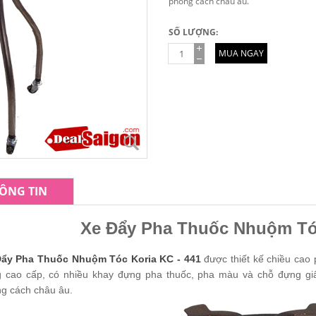
phong cách châu âu.
SỐ LƯỢNG:
MUA NGAY
ÔNG TIN
Xe Đẩy Pha Thuốc Nhuộm Tóc
Đẩy Pha Thuốc Nhuộm Tóc Koria KC - 441
được thiết kế chiều cao
 cao cấp, có nhiều khay đựng pha thuốc, pha màu và chỗ đựng gi
g cách châu âu.