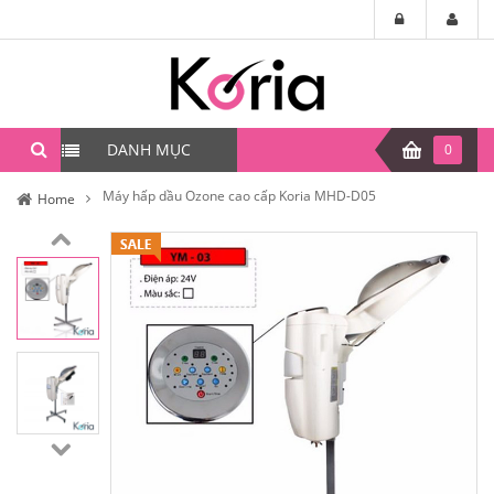
DANH MỤC
0
Máy hấp dầu Ozone cao cấp Koria MHD-D05
Home