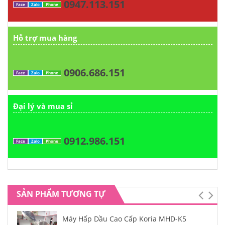
0947.113.151
Face
Zalo
Phone
Hỗ trợ mua hàng
0906.686.151
Face
Zalo
Phone
Đại lý và mua sỉ
0912.986.151
Face
Zalo
Phone
SẢN PHẨM TƯƠNG TỰ
Máy Hấp Dầu Cao Cấp Koria MHD-K5