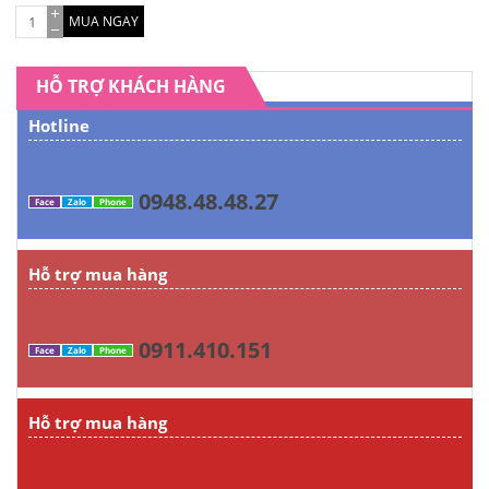
MUA NGAY
HỖ TRỢ KHÁCH HÀNG
Hotline
0948.48.48.27
Face
Zalo
Phone
Hỗ trợ mua hàng
0911.410.151
Face
Zalo
Phone
Hỗ trợ mua hàng