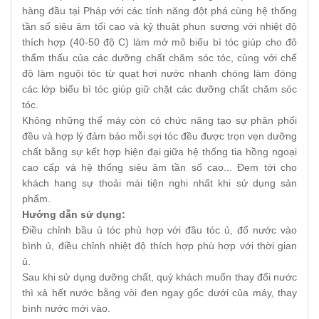
hàng đầu tại Pháp với các tính năng đột phá cùng hệ thống
tần số siêu âm tối cao và kỷ thuật phun sương với nhiệt độ
thích hợp (40-50 độ C) làm mở mô biểu bì tóc giúp cho đô
thẩm thấu của các dưỡng chất chăm sóc tóc, cùng với chế
độ làm nguội tóc từ quạt hơi nước nhanh chóng làm đóng
các lớp biểu bì tóc giúp giữ chặt các dưỡng chất chăm sóc
tóc.
Không những thế máy còn có chức năng tạo sự phân phối
đều và hợp lý đảm bảo mỗi sợi tóc đều được trọn vẹn dưỡng
chất bằng sự kết hợp hiện đại giữa hệ thống tia hồng ngoại
cao cấp và hệ thống siêu âm tần số cao... Đem tới cho
khách hang sự thoải mái tiện nghi nhất khi sử dụng sản
phẩm.
Hướng dẫn sử dụng:
Điều chỉnh bầu ủ tóc phù hợp với đầu tóc ủ, đổ nước vào
bình ủ, điều chỉnh nhiệt độ thích hợp phù hợp với thời gian
ủ.
Sau khi sử dụng dưỡng chất, quý khách muốn thay đổi nước
thì xả hết nước bằng vòi đen ngay gốc dưới của máy, thay
bình nước mới vào.