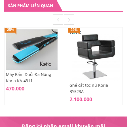
SẢN PHẨM LIÊN QUAN
-25%
-29%
Máy Bấm Duỗi Đa Năng
Koria KA-4311
Ghế cắt tóc nữ Koria
470.000
BY523A
2.100.000
Đăng ký nhận email khuyến mãi