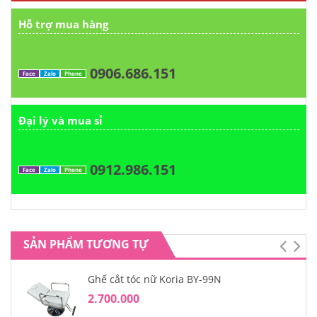
Hỗ trợ mua hàng
0906.686.151
Face
Zalo
Phone
Đại lý và mua sỉ
0912.986.151
Face
Zalo
Phone
SẢN PHẨM TƯƠNG TỰ
Ghế cắt tóc nữ Koria BY-99N
2.700.000