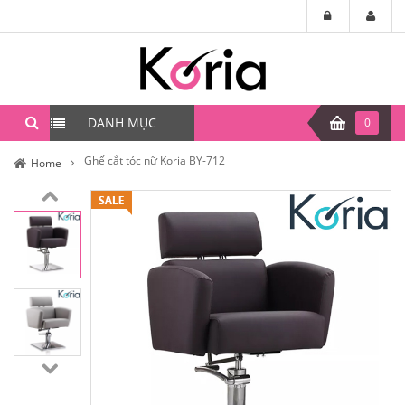
DANH MỤC
0
Ghế cắt tóc nữ Koria BY-712
Home