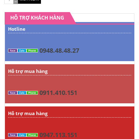
HỖ TRỢ KHÁCH HÀNG
Hotline
0948.48.48.27
Face
Zalo
Phone
Hỗ trợ mua hàng
0911.410.151
Face
Zalo
Phone
Hỗ trợ mua hàng
0947.113.151
Face
Zalo
Phone