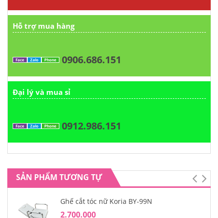
Hỗ trợ mua hàng
0906.686.151
Face
Zalo
Phone
Đại lý và mua sỉ
0912.986.151
Face
Zalo
Phone
SẢN PHẨM TƯƠNG TỰ
Ghế cắt tóc nữ Koria BY-99N
2.700.000