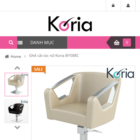
DANH MỤC
0
Ghế cắt tóc nữ Koria BY588C
Home