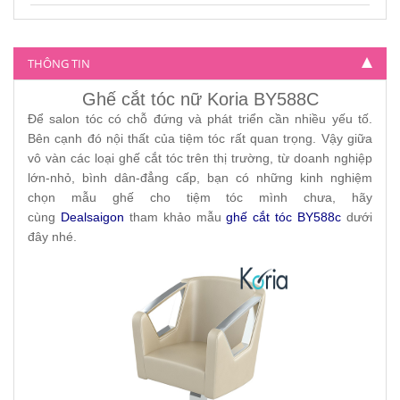
Ghế cắt tóc nữ Koria BY-804
4.500.000
THÔNG TIN
Ghế cắt tóc nữ Koria BY588C
Để salon tóc có chỗ đứng và phát triển cần nhiều yếu tố.
Bên cạnh đó nội thất của tiệm tóc rất quan trọng. Vậy giữa
vô vàn các loại ghế cắt tóc trên thị trường, từ doanh nghiệp
lớn-nhỏ, bình dân-đẳng cấp, bạn có những kinh nghiệm
chọn mẫu ghế cho tiệm tóc mình chưa, hãy
cùng
Dealsaigon
tham khảo mẫu
ghế cắt tóc BY588c
dưới
đây nhé.