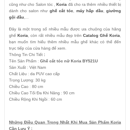
cũng như cho Salon tóc ,
Koria
đã cho ra thêm nhiều thiết bị
dành cho salon như
ghế cắt tóc
,
máy hấp dầu
,
giường
gội đầu
,...
Đây là một trong số nhiều mẫu được ưa chuộng của hãng
ghế
Koria
, còn rất nhiều mẫu đẹp trên
Catalog Ghế Koria
,
bạn muốn tìm hiểu thêm nhiều mẫu ghế khác có thể đến
trực tiếp của cửa hàng để xem.
Thông Tin Chi Tiết
:
Tên Sản Phẩm :
Ghế cắt tóc nữ Koria BY521U
Sản Xuất : Việt Nam
Chất Liệu : da PUV cao cấp
Trọng Lượng: 30 kg
Chiều Cao : 80 cm
Chiều Cao Tối Đa Khi Nâng : 90 cm
Chiều Rộng Khi Ngồi : 60 cm
Những Điều Quan Trọng Nhất Khi Mua Sản Phẩm Koria
Cần Lưu Ý :