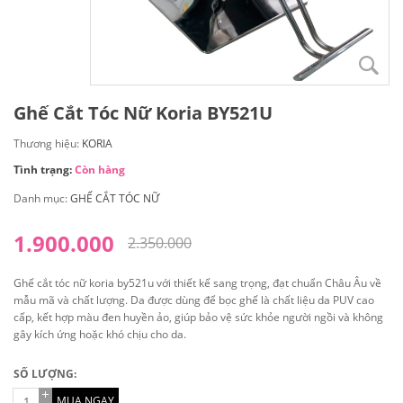
Ghế Cắt Tóc Nữ Koria BY521U
Thương hiệu:
KORIA
Tình trạng:
Còn hàng
Danh mục:
GHẾ CẮT TÓC NỮ
1.900.000
2.350.000
Ghế cắt tóc nữ koria by521u với thiết kế sang trọng, đạt chuẩn Châu Âu về
mẫu mã và chất lượng. Da được dùng để bọc ghế là chất liệu da PUV cao
cấp, kết hợp màu đen huyền ảo, giúp bảo vệ sức khỏe người ngồi và không
gây kích ứng hoặc khó chịu cho da.
SỐ LƯỢNG:
MUA NGAY