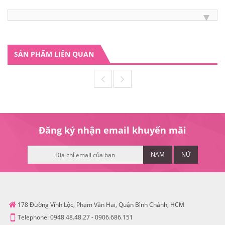
SẢN PHẨM LIÊN QUAN
Đăng ký nhận email khuyến mãi
NAM
NỮ
178 Đường Vĩnh Lộc, Phạm Văn Hai, Quận Bình Chánh, HCM
Telephone:
0948.48.48.27
-
0906.686.151