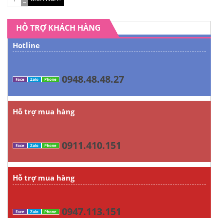
HỖ TRỢ KHÁCH HÀNG
Hotline
0948.48.48.27
Face
Zalo
Phone
Hỗ trợ mua hàng
0911.410.151
Face
Zalo
Phone
Hỗ trợ mua hàng
0947.113.151
Face
Zalo
Phone