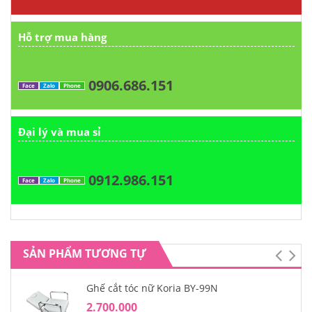
Hỗ trợ mua hàng
0906.686.151
Face
Zalo
Phone
Đại lý và mua sỉ
0912.986.151
Face
Zalo
Phone
SẢN PHẨM TƯƠNG TỰ
Ghế cắt tóc nữ Koria BY-99N
2.700.000