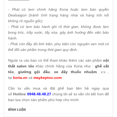
- Phải có tem chính hãng Koria hoặc tem bản quyền
Dealsaigon (tránh tình trạng hàng nhái và hàng trôi nổi
không rõ nguồn gốc)
- Phải có tem bảo hành ghi rõ thời gian, không được làm
bong tróc, trầy xước, tẩy xóa, gây ảnh hưởng đến việc bảo
hành.
- Phải còn đầy đủ linh kiện, phụ kiện còn nguyên vẹn mới có
thể đổi sản phẩm trong thời gian quy định.
Ngoài ra các bạn có thể tham khảo thêm các sản phẩm
nội
thất salon tóc
khác chính hãng của Koria như :
ghế cắt
tóc
,
giường gội đầu
,
xe đẩy thuốc nhuộm
, v.v…
tại
koria.vn
và
maykeptoc.com
Cần tư vấn mua và đặt ghế bạn liên hệ ngay qua
số
Hotline
0948.48.48.27
chúng tôi sẽ tư vấn chi tiết hơn để
bạn lựa chọn sản phẩm phù hợp cho mình.
BÌNH LUẬN