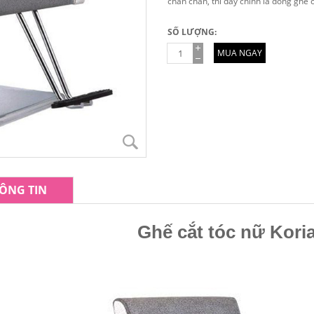
chắn chắn, thì đây chính là dòng ghế 
SỐ LƯỢNG:
MUA NGAY
ÔNG TIN
Ghế cắt tóc nữ Kori