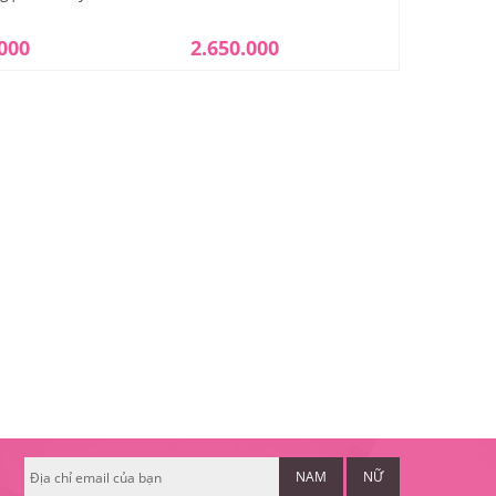
.000
2.650.000
5.500
NAM
NỮ