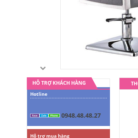
HỖ TRỢ KHÁCH HÀNG
TH
Hotline
0948.48.48.27
Face
Zalo
Phone
Hỗ trợ mua hàng