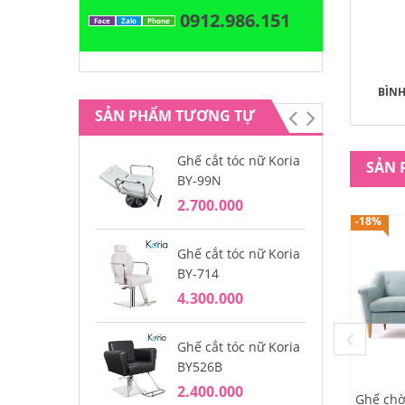
0912.986.151
Face
Zalo
Phone
BÌN
SẢN PHẨM TƯƠNG TỰ
Ghế cắt tóc nữ Koria
Gh
SẢN 
BY-99N
ng
2.700.000
3.
-18%
Ghế cắt tóc nữ Koria
Gh
BY-714
BY
4.300.000
2.
Ghế cắt tóc nữ Koria
Gh
BY526B
BY
2.400.000
4.
Ghế chờ