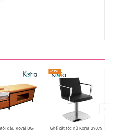
-23%
-12%
gội đầu Royal BG-
Ghế cắt tóc nữ Koria BY079
Ghế so