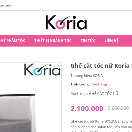
của bạn
Hướng Dẫn Tất Tần Tật Về Những Kiểu Tóc
MỸ PHẨM TÓC
THIẾT BỊ NGÀNH TÓC
TIN TỨC
LIÊN HỆ
Ghế cắt tóc nữ Koria
Thương hiệu:
KORIA
Tình trạng:
Còn hàng
Danh mục:
GHẾ CẮT TÓC NỮ
2.100.000
3.650.000
Ghế cắt tóc nữ Koria BY520E mẫu ghế
bền bỉ dành cho salon tóc, nếu bạn đa