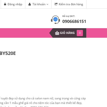
 Xoăn Lọn (Phần 1)
Đăng nhập
Tài khoản
Kiểm tra đơn hàng
Mùa hè sắp đến, làm sao để hết 
Hỗ trợ 24/7:
0906686151
GIỎ HÀNG
0
 BY520E
 tuyệt đẹp sử dụng cho cả salon nam nữ, sang trọng và cứng cáp
ng cần 1 mẫu ghế giá rẻ cho tiệm tóc của bạn mà thiết kế đẹp,