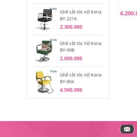
Ghế cắt tóc nữ Koria
Gh
6.200.
BY-221A
BY
2.300.000
2.
Ghế cắt tóc nữ Koria
Gh
BY-99B
BY
2.600.000
1.
Ghế cắt tóc nữ Koria
Gh
BY-804
BY
4.500.000
4.