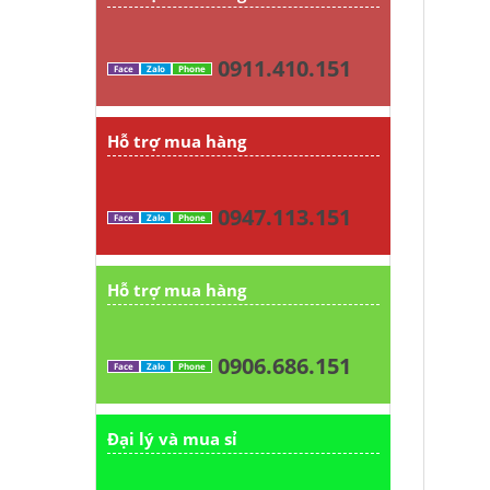
0911.410.151
Face
Zalo
Phone
Hỗ trợ mua hàng
0947.113.151
Face
Zalo
Phone
Hỗ trợ mua hàng
0906.686.151
Face
Zalo
Phone
Đại lý và mua sỉ