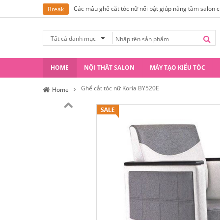
Các mẫu ghế cắt tóc nữ nổi bật giúp nâng tầm salon 
Break
Tất cả danh mục
HOME
NỘI THẤT SALON
MÁY TẠO KIỂU TÓC
Ghế cắt tóc nữ Koria BY520E
Home