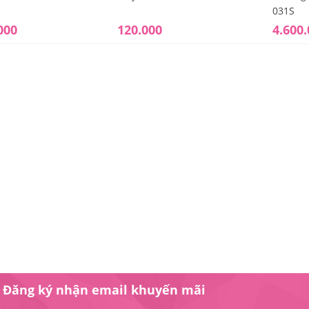
031S
ế cắt tóc nữ Koria
000
120.000
4.600
-716
800.000
ế cắt tóc nữ Koria
520V
900.000
ế cắt tóc nữ Koria
-708
300.000
Đăng ký nhận email khuyến mãi