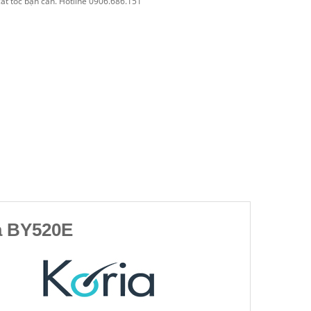
cắt tóc bạn cần. Hotline 0906.686.151
a BY520E