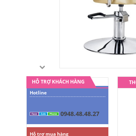
HỖ TRỢ KHÁCH HÀNG
TH
Hotline
0948.48.48.27
Face
Zalo
Phone
Hỗ trợ mua hàng