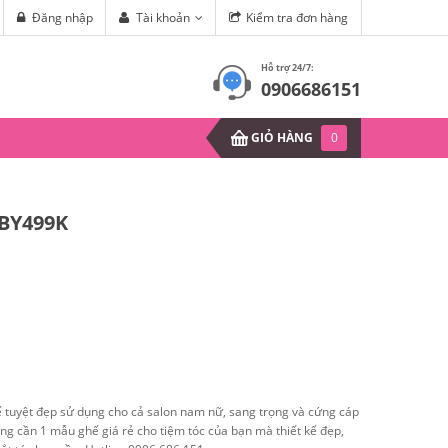
 Xoăn Lọn (Phần 1)
Đăng nhập
Tài khoản
Kiểm tra đơn hàng
Mùa hè sắp đến, làm sao để hết 
Hỗ trợ 24/7:
0906686151
GIỎ HÀNG
0
 BY499K
 tuyệt đẹp sử dụng cho cả salon nam nữ, sang trọng và cứng cáp
ng cần 1 mẫu ghế giá rẻ cho tiệm tóc của bạn mà thiết kế đẹp,