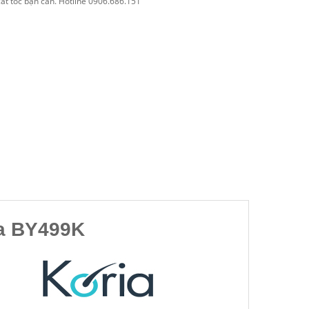
cắt tóc bạn cần. Hotline 0906.686.151
ia BY499K