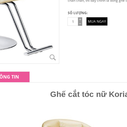
chắn chắn, thì đây chính là dòng ghế 
SỐ LƯỢNG:
MUA NGAY
ÔNG TIN
Ghế cắt tóc nữ Kor