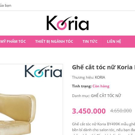
của bạn
Hướng Dẫn Tất Tần Tật Về Những Kiểu Tóc
MỸ PHẨM TÓC
THIẾT BỊ NGÀNH TÓC
TIN TỨC
LIÊN HỆ
Ghế cắt tóc nữ Koria
Thương hiệu:
KORIA
Tình trạng:
Còn hàng
Danh mục:
GHẾ CẮT TÓC NỮ
3.450.000
4.650.000
Ghế cắt tóc nữ Koria BY499K mẫu ghế
bền bỉ dành cho salon tóc, nếu bạn đa