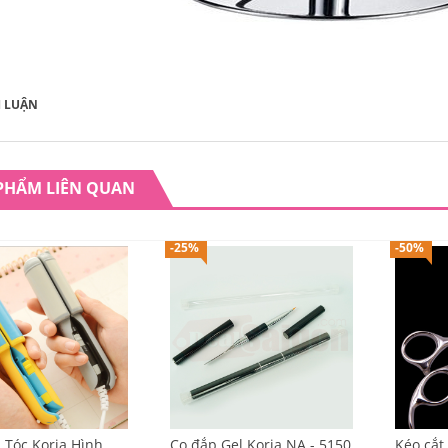
H LUẬN
ế cắt tóc nữ lưng
PHẨM LIÊN QUAN
ã Koria BY-544N
200.000
-25%
-50%
ế cắt tóc nữ Koria
569C
300.000
ế cắt tóc nữ Koria
-803
350.000
 Tóc Koria Hình
Cọ đắp Gel Koria NA - 5150
Kéo cắt