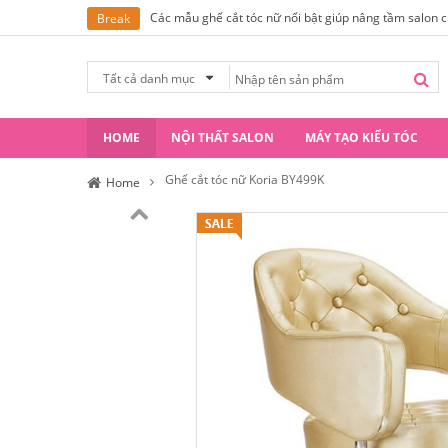
Các mẫu ghế cắt tóc nữ nổi bật giúp nâng tầm salon 
Break
Tất cả danh mục
HOME
NỘI THẤT SALON
MÁY TẠO KIỂU TÓC
Ghế cắt tóc nữ Koria BY499K
Home