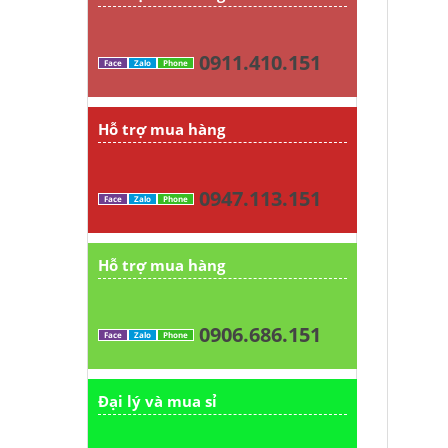
0911.410.151
Face
Zalo
Phone
Hỗ trợ mua hàng
0947.113.151
Face
Zalo
Phone
Hỗ trợ mua hàng
0906.686.151
Face
Zalo
Phone
Đại lý và mua sỉ