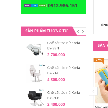
0912.986.151
Face
Zalo
Phone
BÌN
SẢN PHẨM TƯƠNG TỰ
Ghế cắt tóc nữ Koria
Gh
SẢN 
BY-99N
ng
2.700.000
3.
-27%
Ghế cắt tóc nữ Koria
Gh
BY-714
BY
4.300.000
2.
Ghế cắt tóc nữ Koria
Gh
BY526B
BY
2.400.000
4.
Máy kẹp