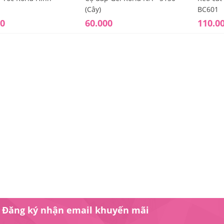
(Cây)
BC601
ế cắt tóc nữ Koria
00
60.000
110.0
-716
800.000
ế cắt tóc nữ Koria
520V
900.000
ế cắt tóc nữ Koria
-708
300.000
Đăng ký nhận email khuyến mãi