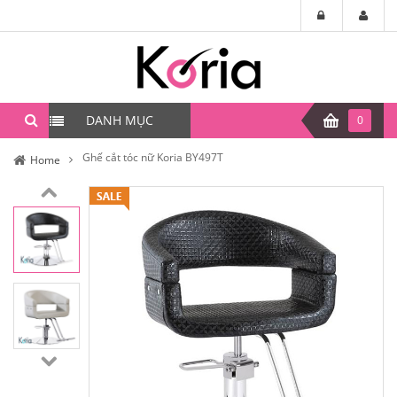
DANH MỤC
0
Ghế cắt tóc nữ Koria BY497T
Home