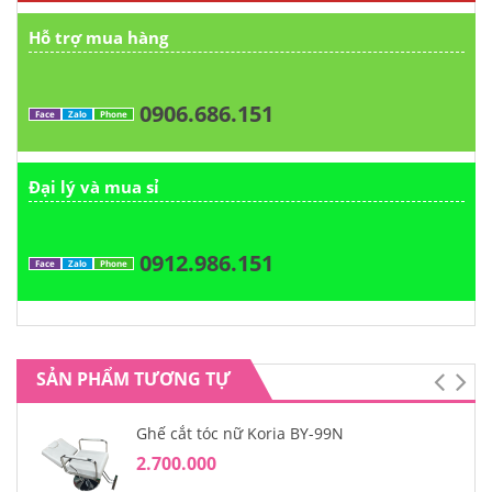
Hỗ trợ mua hàng
0906.686.151
Face
Zalo
Phone
Đại lý và mua sỉ
0912.986.151
Face
Zalo
Phone
SẢN PHẨM TƯƠNG TỰ
Ghế cắt tóc nữ Koria BY-99N
2.700.000