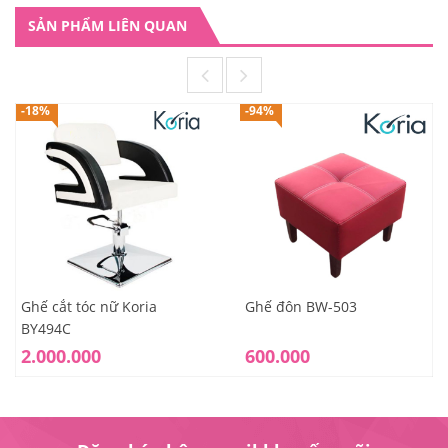
SẢN PHẨM LIÊN QUAN
-18%
-94%
Ghế cắt tóc nữ Koria
Ghế đôn BW-503
BY494C
2.000.000
600.000