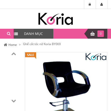
DANH MỤC
0
Ghế cắt tóc nữ Koria BY069
Home