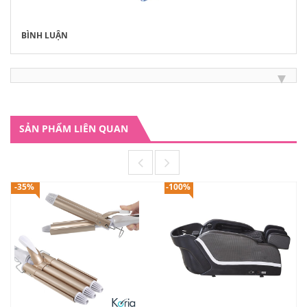
BÌNH LUẬN
SẢN PHẨM LIÊN QUAN
-35%
-100%