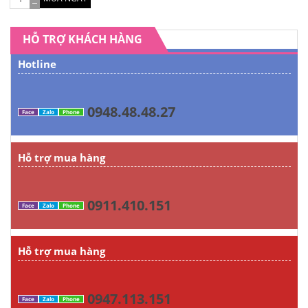
HỖ TRỢ KHÁCH HÀNG
Hotline
0948.48.48.27
Face
Zalo
Phone
Hỗ trợ mua hàng
0911.410.151
Face
Zalo
Phone
Hỗ trợ mua hàng
0947.113.151
Face
Zalo
Phone