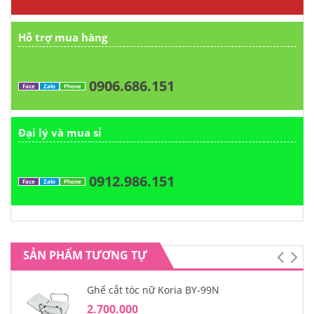
Hỗ trợ mua hàng
0906.686.151
Face
Zalo
Phone
Đại lý và mua sỉ
0912.986.151
Face
Zalo
Phone
SẢN PHẨM TƯƠNG TỰ
Ghế cắt tóc nữ Koria BY-99N
2.700.000