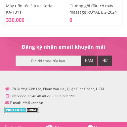
Máy uốn tóc 3 trục Koria
Giường gội đầu có máy
KA-1311
massage ROYAL BG-2024
330.000
0
Đăng ký nhận email khuyến mãi
NAM
NỮ
178 Đường Vĩnh Lộc, Phạm Văn Hai, Quận Bình Chánh, HCM
Telephone:
0948.48.48.27
-
0906.686.151
E-mail:
info@koria.vn