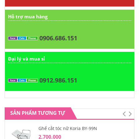
Hỗ trợ mua hàng
0906.686.151
Face
Zalo
Phone
Đại lý và mua sỉ
0912.986.151
Face
Zalo
Phone
SẢN PHẨM TƯƠNG TỰ
Ghế cắt tóc nữ Koria BY-99N
2.700.000