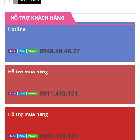
HỖ TRỢ KHÁCH HÀNG
Hotline
0948.48.48.27
Face
Zalo
Phone
Hỗ trợ mua hàng
0911.410.151
Face
Zalo
Phone
Hỗ trợ mua hàng
0947.113.151
Face
Zalo
Phone