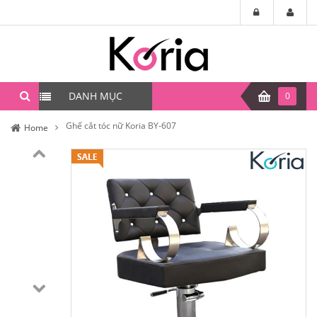
DANH MỤC
0
Ghế cắt tóc nữ Koria BY-607
Home