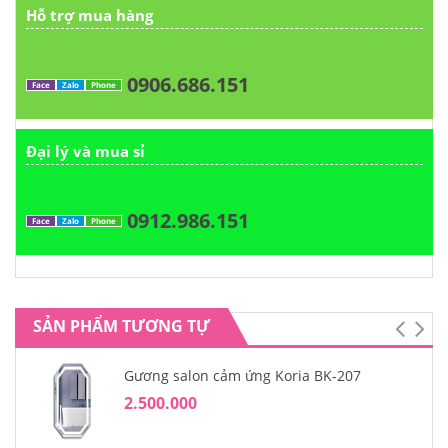
Hỗ trợ mua hàng
0906.686.151
Face
Zalo
Phone
Đại lý và mua sỉ
0912.986.151
Face
Zalo
Phone
SẢN PHẨM TƯƠNG TỰ
Gương salon cảm ứng Koria BK-207
2.500.000