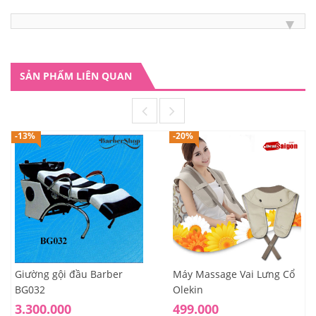
SẢN PHẨM LIÊN QUAN
-13%
-20%
Giường gội đầu Barber
Máy Massage Vai Lưng Cổ
BG032
Olekin
3.300.000
499.000