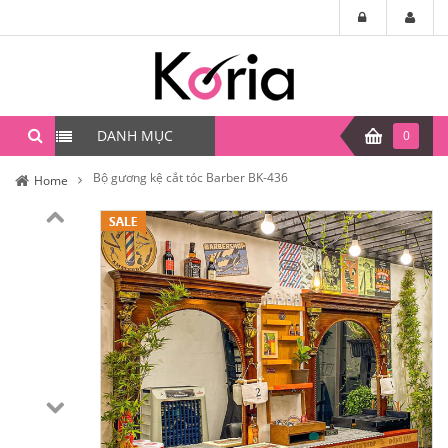
DANH MỤC
0
Bộ gương kệ cắt tóc Barber BK-436
Home