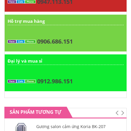
0947.113.151
Face
Zalo
Phone
Hỗ trợ mua hàng
0906.686.151
Face
Zalo
Phone
Đại lý và mua sỉ
0912.986.151
Face
Zalo
Phone
SẢN PHẨM TƯƠNG TỰ
Gương salon cảm ứng Koria BK-207