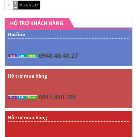
MUA NGAY
HỖ TRỢ KHÁCH HÀNG
Hotline
0948.48.48.27
Face
Zalo
Phone
Hỗ trợ mua hàng
0911.410.151
Face
Zalo
Phone
Hỗ trợ mua hàng