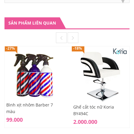
SẢN PHẨM LIÊN QUAN
-27%
-18%
Bình xịt nhôm Barber 7
Ghế cắt tóc nữ Koria
màu
BY494C
99.000
2.000.000