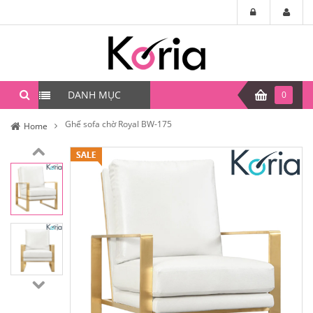
DANH MỤC
0
Ghế sofa chờ Royal BW-175
Home