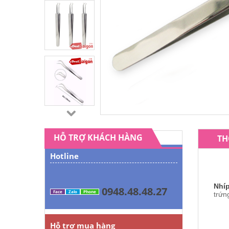
HỖ TRỢ KHÁCH HÀNG
TH
Hotline
Nhí
0948.48.48.27
Face
Zalo
Phone
trứn
Hỗ trợ mua hàng