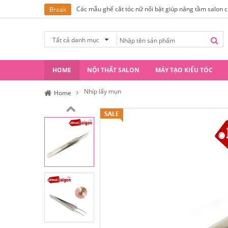
Các mẫu ghế cắt tóc nữ nổi bật giúp nâng tầm salon 
Break
Tất cả danh mục
HOME
NỘI THẤT SALON
MÁY TẠO KIỂU TÓC
Nhíp lấy mụn
Home