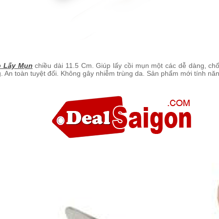
p Lấy Mụn
chiều dài 11.5 Cm. Giúp lấy cồi mụn một các dễ dàng, ch
. An toàn tuyệt đối. Không gây nhiễm trùng da. Sản phẩm mới tính năn
ợc cắt tóc Tony &
y 06922
.000
ợc cắt tóc Tony &
y 06920
.000
ợc cắt tóc Tony &
y 06818
.000