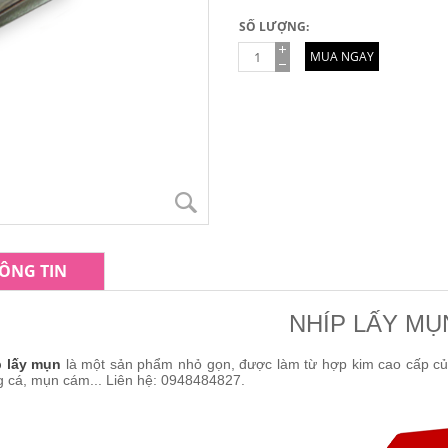
SỐ LƯỢNG:
MUA NGAY
ÔNG TIN
NHÍP LẤY MỤ
p lấy mụn
là một sản phẩm nhỏ gọn, được làm từ hợp kim cao cấp củ
g cá, mụn cám... Liên hệ: 0948484827.