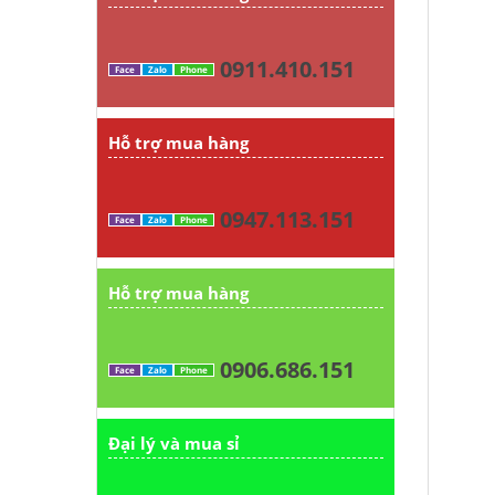
0911.410.151
Face
Zalo
Phone
Hỗ trợ mua hàng
0947.113.151
Face
Zalo
Phone
Hỗ trợ mua hàng
0906.686.151
Face
Zalo
Phone
Đại lý và mua sỉ