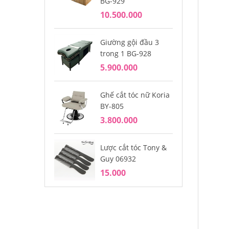
BG-929
10.500.000
Má
só
Giường gội đầu 3
29
trong 1 BG-928
5.900.000
Gh
BY
Ghế cắt tóc nữ Koria
4.
BY-805
3.800.000
Gh
BY
Lược cắt tóc Tony &
2.
Guy 06932
15.000