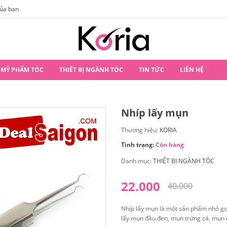
của bạn
Hướng Dẫn Tất Tần Tật Về Những Kiểu Tóc
MỸ PHẨM TÓC
THIẾT BỊ NGÀNH TÓC
TIN TỨC
LIÊN HỆ
Nhíp lấy mụn
Thương hiệu:
KORIA
Tình trạng:
Còn hàng
Danh mục:
THIẾT BỊ NGÀNH TÓC
22.000
40.000
Nhíp lấy mụn là một sản phẩm nhỏ gọ
lấy mụn đầu đen, mụn trứng cá, mụn 