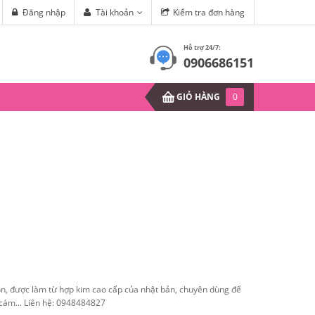
 Xoăn Lọn (Phần 1)
Đăng nhập
Tài khoản
Kiểm tra đơn hàng
Mùa hè sắp đến, làm sao để hết 
Hỗ trợ 24/7:
0906686151
GIỎ HÀNG
0
n, được làm từ hợp kim cao cấp của nhật bản, chuyên dùng để
cám... Liên hệ: 0948484827