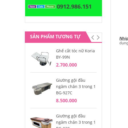
0912.986.151
Face
Zalo
Phone
SẢN PHẨM TƯƠNG TỰ
Nhí
dụng
Ghế cắt tóc nữ Koria
Lư
BY-99N
Gu
2.700.000
15
Giường gội đầu
Lư
ngâm chân 3 trong 1
Gu
BG-927C
15
8.500.000
Lư
Giường gội đầu
Gu
ngâm chân 3 trong 1
15