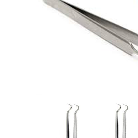
y dập tóc gợn
ng Koria 1391
5.000
ế cắt tóc nữ Koria
-714
300.000
ế cắt tóc nữ Koria
526B
400.000