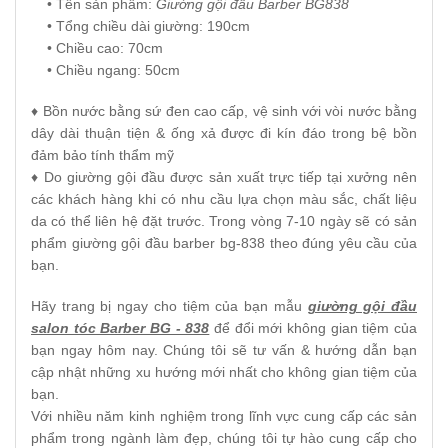
• Tên sản phẩm:
Giường gội đầu Barber BG838
• Tổng chiều dài giường: 190cm
• Chiều cao: 70cm
• Chiều ngang: 50cm
♦ Bồn nước bằng sứ đen cao cấp, vệ sinh với vòi nước bằng
dây dài thuận tiện & ống xả được đi kín đáo trong bệ bồn
đảm bảo tính thẩm mỹ
♦ Do giường gội đầu được sản xuất trực tiếp tại xưởng nên
các khách hàng khi có nhu cầu lựa chọn màu sắc, chất liệu
da có thể liên hệ đặt trước. Trong vòng 7-10 ngày sẽ có sản
phẩm giường gội đầu barber bg-838 theo đúng yêu cầu của
bạn.
Hãy trang bị ngay cho tiệm của bạn mẫu
giường gội đầu
salon tóc Barber BG - 838
để đổi mới không gian tiệm của
bạn ngay hôm nay. Chúng tôi sẽ tư vấn & hướng dẫn bạn
cập nhật những xu hướng mới nhất cho không gian tiệm của
bạn.
Với nhiều năm kinh nghiệm trong lĩnh vực cung cấp các sản
phẩm trong ngành làm đẹp, chúng tôi tự hào cung cấp cho