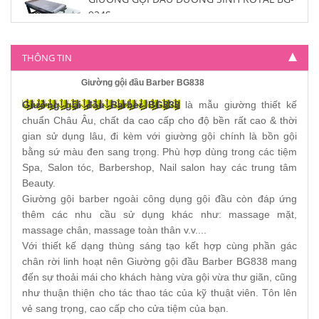
924S
3.600.000
THÔNG TIN
Giường gội đầu Barber BG838
Giường gội đầu Barber BG838
là mẫu giường thiết kế
chuẩn Châu Âu, chất da cao cấp cho độ bền rất cao & thời
gian sử dụng lâu, đi kèm với giường gội chính là bồn gội
bằng sứ màu đen sang trọng. Phù hợp dùng trong các tiệm
Spa, Salon tóc, Barbershop, Nail salon hay các trung tâm
Beauty.
Giường gội barber ngoài công dụng gội đầu còn đáp ứng
thêm các nhu cầu sử dụng khác như: massage mặt,
massage chân, massage toàn thân v.v....
Với thiết kế dạng thùng sáng tạo kết hợp cùng phần gác
chân rời linh hoạt nên Giường gội đầu Barber BG838 mang
đến sự thoải mái cho khách hàng vừa gội vừa thư giãn, cũng
như thuận thiện cho tác thao tác của kỹ thuật viên. Tôn lên
vẻ sang trọng, cao cấp cho cửa tiệm của bạn.