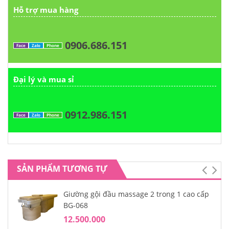
Hỗ trợ mua hàng
0906.686.151
Face
Zalo
Phone
Đại lý và mua sỉ
0912.986.151
Face
Zalo
Phone
SẢN PHẨM TƯƠNG TỰ
Giường gội đầu massage 2 trong 1 cao cấp
BG-068
12.500.000