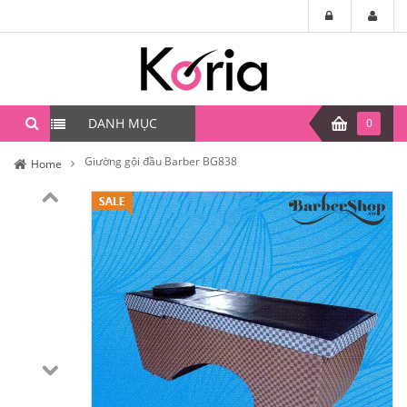
DANH MỤC
0
Giường gội đầu Barber BG838
Home