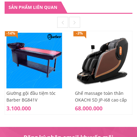
SẢN PHẨM LIÊN QUAN
-14%
-3%
Giường gội đầu tiệm tóc
Ghế massage toàn thân
Barber BG841V
OKACHI 5D JP-i68 cao cấp
3.100.000
68.000.000