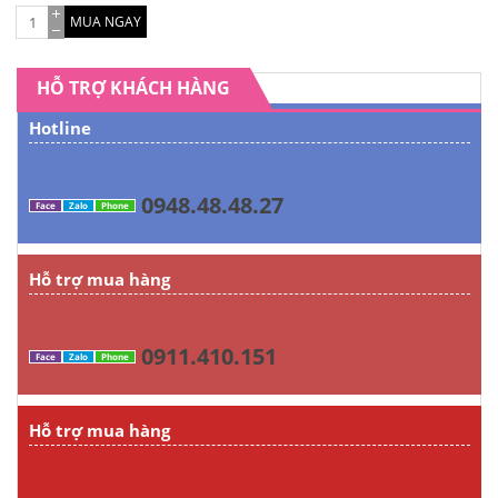
MUA NGAY
HỖ TRỢ KHÁCH HÀNG
Hotline
0948.48.48.27
Face
Zalo
Phone
Hỗ trợ mua hàng
0911.410.151
Face
Zalo
Phone
Hỗ trợ mua hàng