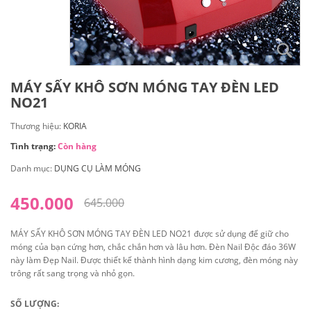
MÁY SẤY KHÔ SƠN MÓNG TAY ĐÈN LED
NO21
Thương hiệu:
KORIA
Tình trạng:
Còn hàng
Danh mục:
DỤNG CỤ LÀM MÓNG
450.000
645.000
MÁY SẤY KHÔ SƠN MÓNG TAY ĐÈN LED NO21 được sử dụng để giữ cho
móng của bạn cứng hơn, chắc chắn hơn và lâu hơn. Đèn Nail Độc đáo 36W
này làm Đẹp Nail. Được thiết kế thành hình dạng kim cương, đèn móng này
trông rất sang trọng và nhỏ gọn.
SỐ LƯỢNG: