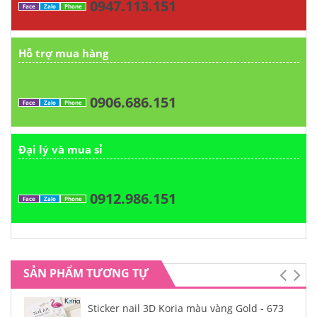
0947.113.151
Face
Zalo
Phone
Hỗ trợ mua hàng
0906.686.151
Face
Zalo
Phone
Đại lý và mua sỉ
0912.986.151
Face
Zalo
Phone
SẢN PHẨM TƯƠNG TỰ
Sticker nail 3D Koria màu vàng Gold - 673