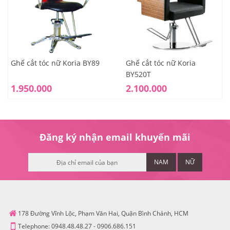
Ghế cắt tóc nữ Koria BY89
Ghế cắt tóc nữ Koria
BY520T
1.950.000
2.100.000
Đăng ký nhận email khuyến mãi
NAM
NỮ
178 Đường Vĩnh Lộc, Phạm Văn Hai, Quận Bình Chánh, HCM
Telephone:
0948.48.48.27
-
0906.686.151