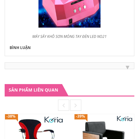
MÁY SẤY KHÔ SƠN MÓNG TAY ĐÈN LED NO21
BÌNH LUẬN
SẢN PHẨM LIÊN QUAN
-38%
-39%