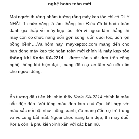
nghệ hoàn toàn mới
Mọi người thường nhầm tưởng rằng máy kẹp tóc chỉ có DUY
NHẤT 1 chức năng là làm thẳng tóc. Điều đó là hoàn toàn
đánh giá thấp về máy kẹp tóc. Bởi vì ngoài làm thẳng thì
máy còn có chức năng uốn gợn sóng, uốn đuôi tóc, uốn lọn
bồng bềnh….Và hôm nay, maykeptoc.com mang đến cho
bạn dòng máy kẹp tóc hoàn toàn mới chính là
máy kẹp tóc
thông khí Koria KA-2214
– được sản xuất dựa trên công
nghệ thông khí hiện đại , mang đến sự an tâm và niềm tin
cho người dùng.
Ấn tượng đầu tiên khi nhìn thấy
Koria KA-2214
chính là màu
sắc độc đáo .Với tông màu đen làm chủ đạo kết hợp với
màu sắc nổi bật như: hồng, xanh, đỏ mang đến sự trẻ trung
và vô cùng bắt mắt. Ngoài chức năng làm đẹp, thì máy duỗi
Koria còn là phụ kiện xinh xắn với các bạn nữ.