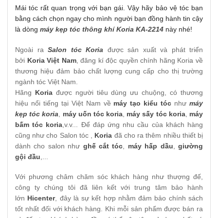
Mái tóc rất quan trọng với bạn gái. Vậy hãy bảo vệ tóc bạn
bằng cách chọn ngay cho mình người bạn đồng hành tin cậy
là dòng
máy kẹp tóc thông khí Koria KA-2214
này nhé!
Ngoài ra
Salon tóc Koria
được sản xuất và phát triển
bởi
Koria Việt Nam
, đăng kí độc quyền chính hãng Koria về
thương hiệu đảm bảo chất lượng cung cấp cho thị trường
ngành tóc Việt Nam.
Hãng
Koria
được người tiêu dùng ưu chuộng, có thương
hiệu nổi tiếng tại Việt Nam về
máy tạo kiểu tóc
như
máy
kẹp tóc koria
,
máy uốn tóc koria
,
máy sấy tóc koria
,
máy
bấm tóc koria
,v.v... Để đáp ứng nhu cầu của khách hàng
cũng như cho Salon tóc ,
Koria
đã cho ra thêm nhiều thiết bị
dành cho salon như
ghế cắt tóc
,
máy hấp dầu
,
giường
gội đầu
,...
Với phương châm chăm sóc khách hàng như thượng đế,
công ty chúng tôi đã liên kết với trung tâm bảo hành
lớn
Hicenter
, đây là sự kết hợp nhằm đảm bảo chính sách
tốt nhất đối với khách hàng. Khi mỗi sản phẩm được bán ra