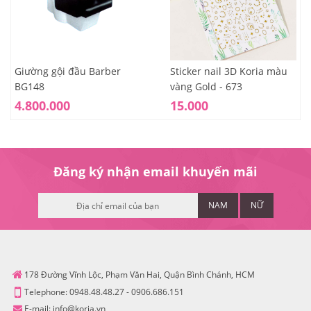
Giường gội đầu Barber
Sticker nail 3D Koria màu
BG148
vàng Gold - 673
4.800.000
15.000
Đăng ký nhận email khuyến mãi
NAM
NỮ
178 Đường Vĩnh Lộc, Phạm Văn Hai, Quận Bình Chánh, HCM
Telephone:
0948.48.48.27
-
0906.686.151
E-mail:
info@koria.vn