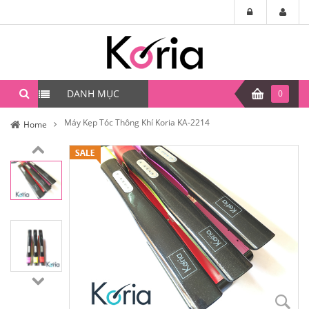
DANH MỤC
0
Máy Kẹp Tóc Thông Khí Koria KA-2214
Home