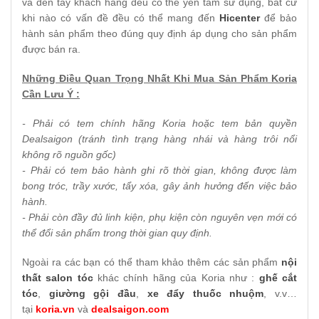
và đến tay khách hàng đều có thể yên tâm sử dụng, bất cứ
khi nào có vấn đề đều có thể mang đến
Hicenter
để bảo
hành sản phẩm theo đúng quy định áp dụng cho sản phẩm
được bán ra.
Những Điều Quan Trọng Nhất Khi Mua Sản Phẩm Koria
Cần Lưu Ý :
- Phải có tem chính hãng Koria hoặc tem bản quyền
Dealsaigon (tránh tình trạng hàng nhái và hàng trôi nổi
không rõ nguồn gốc)
- Phải có tem bảo hành ghi rõ thời gian, không được làm
bong tróc, trầy xước, tẩy xóa, gây ảnh hưởng đến việc bảo
hành.
- Phải còn đầy đủ linh kiện, phụ kiện còn nguyên vẹn mới có
thể đổi sản phẩm trong thời gian quy định.
Ngoài ra các bạn có thể tham khảo thêm các sản phẩm
nội
thất salon tóc
khác chính hãng của Koria như :
ghế cắt
tóc
,
giường gội đầu
,
xe đẩy thuốc nhuộm
, v.v…
tại
koria.vn
và
dealsaigon.com