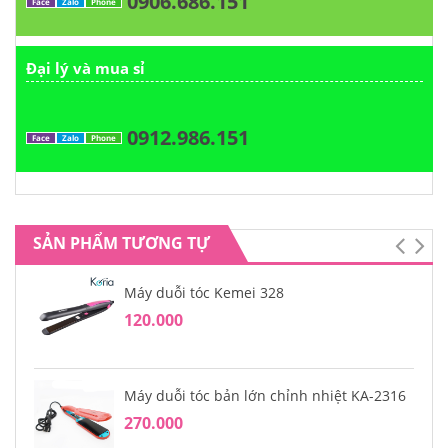
0906.686.151
Face
Zalo
Phone
Đại lý và mua sỉ
0912.986.151
Face
Zalo
Phone
SẢN PHẨM TƯƠNG TỰ
Máy duỗi tóc Kemei 328
120.000
Máy duỗi tóc bản lớn chỉnh nhiệt KA-2316
270.000