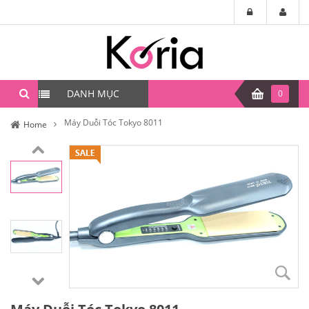
DANH MỤC
0
Máy Duỗi Tóc Tokyo 8011
Home