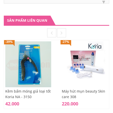
SẢN PHẨM LIÊN QUAN
-39%
-27%
Kềm bấm móng giả loại tốt
Máy hút mụn beauty Skin
Koria NA - 3150
care 308
42.000
220.000