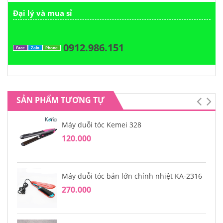
Đại lý và mua sỉ
0912.986.151
Face
Zalo
Phone
SẢN PHẨM TƯƠNG TỰ
Máy duỗi tóc Kemei 328
120.000
Máy duỗi tóc bản lớn chỉnh nhiệt KA-2316
270.000