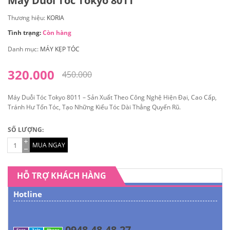
Máy Duỗi Tóc Tokyo 8011
Thương hiệu:
KORIA
Tình trạng:
Còn hàng
Danh mục:
MÁY KẸP TÓC
320.000
450.000
Máy Duỗi Tóc Tokyo 8011 – Sản Xuất Theo Công Nghệ Hiện Đại, Cao Cấp,
Tránh Hư Tổn Tóc, Tạo Những Kiểu Tóc Dài Thẳng Quyến Rũ.
SỐ LƯỢNG:
MUA NGAY
HỖ TRỢ KHÁCH HÀNG
Hotline
0948.48.48.27
Face
Zalo
Phone