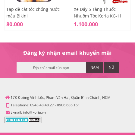
Tạp dề cắt tóc chống nước
Xe Đẩy 5 Tầng Thuốc
mẫu Bikini
Nhuộm Tóc Koria KC-11
80.000
1.100.000
Đăng ký nhận email khuyến mãi
NAM
NỮ
178 Đường Vĩnh Lộc, Phạm Văn Hai, Quận Bình Chánh, HCM
Telephone:
0948.48.48.27
-
0906.686.151
E-mail:
info@koria.vn