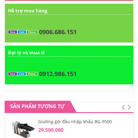
Hỗ trợ mua hàng
0906.686.151
Face
Zalo
Phone
Đại lý và mua sỉ
0912.986.151
Face
Zalo
Phone
SẢN PHẨM TƯƠNG TỰ
Giường gội đầu nhập khẩu BG-9500
29.500.000