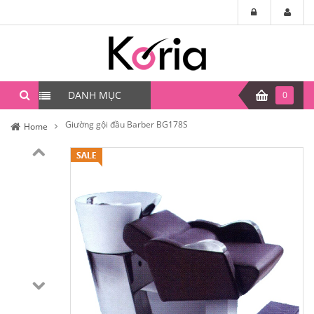
DANH MỤC
0
Giường gội đầu Barber BG178S
Home