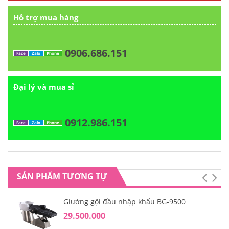
Hỗ trợ mua hàng
0906.686.151
Face
Zalo
Phone
Đại lý và mua sỉ
0912.986.151
Face
Zalo
Phone
SẢN PHẨM TƯƠNG TỰ
Giường gội đầu nhập khẩu BG-9500
29.500.000