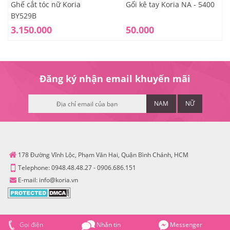
Ghế cắt tóc nữ Koria
Gối kê tay Koria NA - 5400
BY529B
3.150.000
50.000
Đăng ký nhận email khuyến mãi
NAM
NỮ
178 Đường Vĩnh Lộc, Phạm Văn Hai, Quận Bình Chánh, HCM
Telephone:
0948.48.48.27
-
0906.686.151
E-mail:
info@koria.vn
Gọi điện
Nhắn tin
Messenger