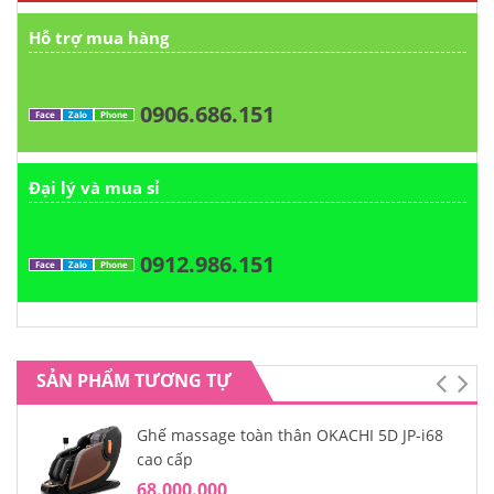
Hỗ trợ mua hàng
0906.686.151
Face
Zalo
Phone
Đại lý và mua sỉ
0912.986.151
Face
Zalo
Phone
SẢN PHẨM TƯƠNG TỰ
Ghế massage toàn thân OKACHI 5D JP-i68
cao cấp
68.000.000