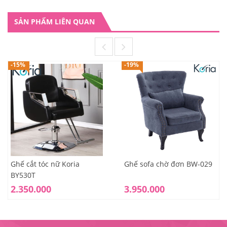
SẢN PHẨM LIÊN QUAN
-15%
-19%
Ghế cắt tóc nữ Koria
Ghế sofa chờ đơn BW-029
BY530T
2.350.000
3.950.000