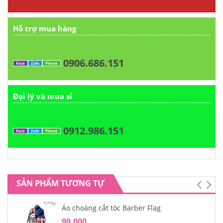
Hỗ trợ mua hàng
0906.686.151
Face
Zalo
Phone
Đại lý và mua sỉ
0912.986.151
Face
Zalo
Phone
SẢN PHẨM TƯƠNG TỰ
Áo choàng cắt tóc Barber Flag
99.000