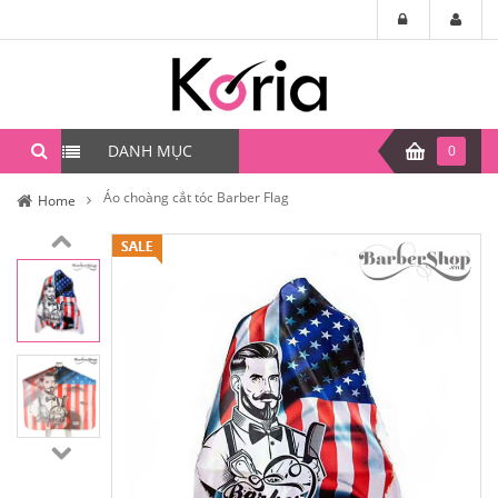
DANH MỤC
0
Áo choàng cắt tóc Barber Flag
Home