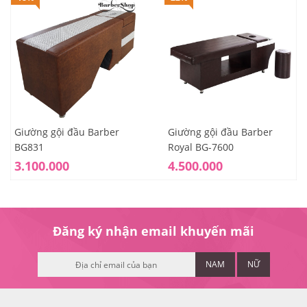
Giường gội đầu Barber
Giường gội đầu Barber
BG831
Royal BG-7600
3.100.000
4.500.000
Đăng ký nhận email khuyến mãi
NAM
NỮ