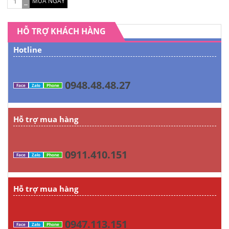
MUA NGAY
HỖ TRỢ KHÁCH HÀNG
Hotline
0948.48.48.27
Face
Zalo
Phone
Hỗ trợ mua hàng
0911.410.151
Face
Zalo
Phone
Hỗ trợ mua hàng
0947.113.151
Face
Zalo
Phone